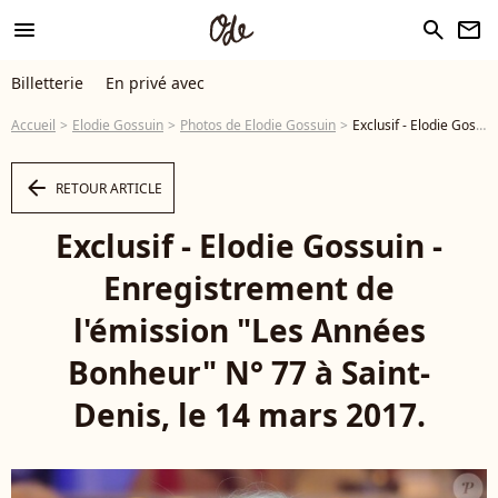
menu
search
newsletter
Billetterie
En privé avec
Accueil
Elodie Gossuin
Photos de Elodie Gossuin
Exclusif - Elodie Gossuin - Enregistrement de l'émission "Les Années Bonheur" N° 77 à Saint-Denis, le 14 mars 2017. © Giancarlo Gorassini / Bestimage - Photo
arrow_left
RETOUR ARTICLE
Exclusif - Elodie Gossuin -
Enregistrement de
l'émission "Les Années
Bonheur" N° 77 à Saint-
Denis, le 14 mars 2017.