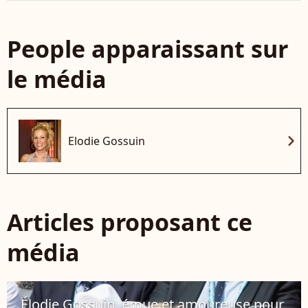
People apparaissant sur
le média
chevron_right
Elodie Gossuin
Articles proposant ce
média
Élodie Gossuin, émue et amoureuse pour