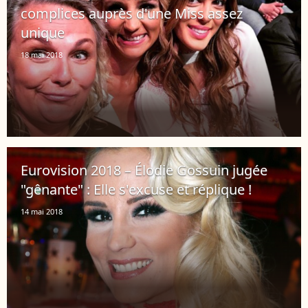
complices auprès d'une Miss assez
unique
18 mai 2018
Eurovision 2018 – Élodie Gossuin jugée
"gênante" : Elle s'excuse et réplique !
14 mai 2018