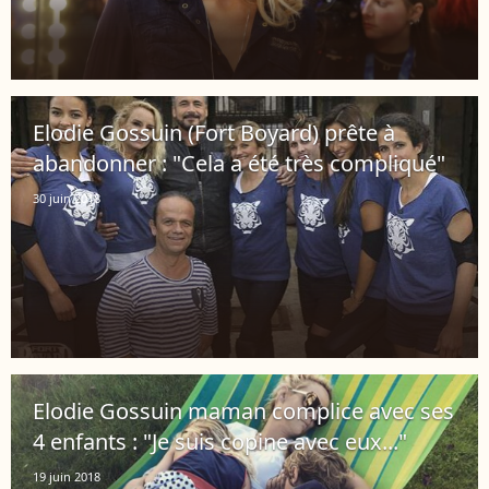
Elodie Gossuin (Fort Boyard) prête à
abandonner : "Cela a été très compliqué"
30 juin 2018
Elodie Gossuin maman complice avec ses
4 enfants : "Je suis copine avec eux..."
19 juin 2018