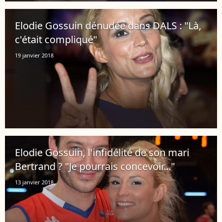
Elodie Gossuin dénudée dans DALS : "Là,
c'était compliqué"
19 janvier 2018
Elodie Gossuin, l'infidélité de son mari
Bertrand ? "Je pourrais concevoir..."
13 janvier 2018