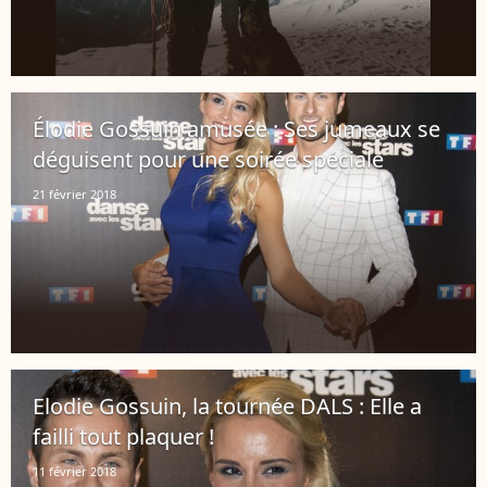
Élodie Gossuin amusée : Ses jumeaux se
déguisent pour une soirée spéciale
21 février 2018
Elodie Gossuin, la tournée DALS : Elle a
failli tout plaquer !
11 février 2018