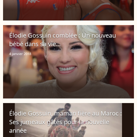
Élodie Gossuin comblée : Un nouveau
bébé dans sa vie...
4 janvier 2018
Élodie Gossuin, maman fière au Maroc :
Ses jumeaux gâtés pour la nouvelle
année