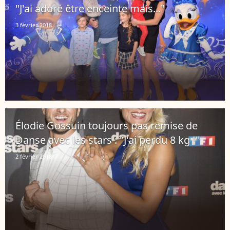
"J'ai adoré être enceinte mais..."
3 février 2018
Élodie Gossuin toujours pas remise de
Danse avec les stars : "J'ai perdu 8 kg !"
2 février 2018