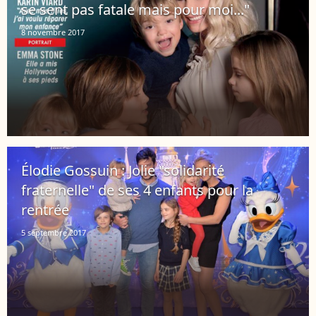
se sent pas fatale mais pour moi..."
8 novembre 2017
Élodie Gossuin : Jolie "solidarité
fraternelle" de ses 4 enfants pour la
rentrée
5 septembre 2017