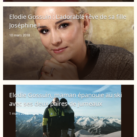
Elodie Gossuin : L'adorable rêve de sa fille
Joséphine !
10 mars 2018
Elodie Gossuin, maman épanouie au ski
avec ses deux paires de jumeaux
1 mars 2018