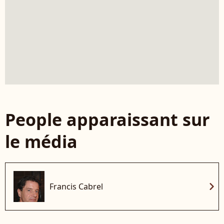
People apparaissant sur
le média
chevron_right
Francis Cabrel