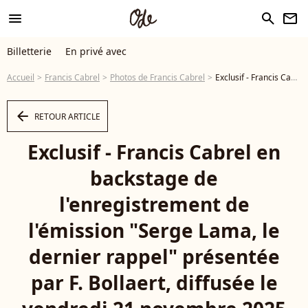
menu
search
newsletter
Billetterie
En privé avec
Accueil
Francis Cabrel
Photos de Francis Cabrel
Exclusif - Francis Cabrel en backstage de l'enregistrement de l'émission "Serge Lama, le dernier rappel" présentée par F. Bollaert, diffusée le vendredi 21 novembre 2025 sur France 3 à 21h10, au théâtre Marigny à Paris, France, le 29 avril 2025. © Clovis-Moreau/Bestimage - Photo
arrow_left
RETOUR ARTICLE
Exclusif - Francis Cabrel en
backstage de
l'enregistrement de
l'émission "Serge Lama, le
dernier rappel" présentée
par F. Bollaert, diffusée le