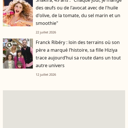
Shakira, 49 ans : "Chaque jour, je mange
des œufs ou de l'avocat avec de l'huile
d'olive, de la tomate, du sel marin et un
smoothie"
22 juillet 2026
Franck Ribéry : loin des terrains où son
player2
père a marqué l’histoire, sa fille Hiziya
trace aujourd’hui sa route dans un tout
autre univers
12 juillet 2026