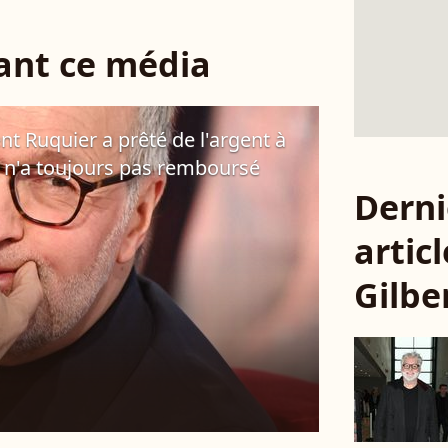
sant ce média
ent Ruquier a prêté de l'argent à
 n'a toujours pas remboursé
Derni
articl
Gilbe