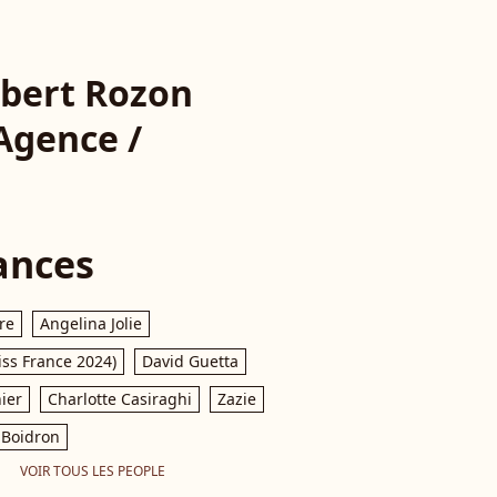
ilbert Rozon
 Agence /
ances
re
Angelina Jolie
iss France 2024)
David Guetta
ier
Charlotte Casiraghi
Zazie
Boidron
VOIR TOUS LES PEOPLE