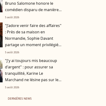
Bruno Salomone honore le
comédien disparu de manière
originale
5 août 2026
"J'adore venir faire des affaires"
: Près de sa maison en
Normandie, Sophie Davant
partage un moment privilégié
avec sa fille Valentine au
5 août 2026
marché
"J'y ai toujours mis beaucoup
d'argent" : pour assurer sa
tranquillité, Karine Le
Marchand ne lésine pas sur les
moyens
5 août 2026
DERNIÈRES NEWS