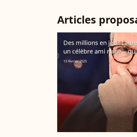
Articles propo
Des millions en jeu ! Laur
un célèbre ami ruiné… qui
13 février 2025