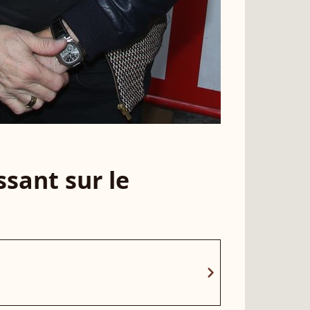
sant sur le
chevron_right