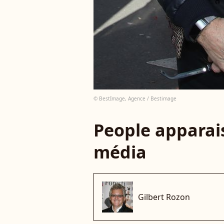
© BestImage, Agence / Bestimage
People apparais
média
Gilbert Rozon