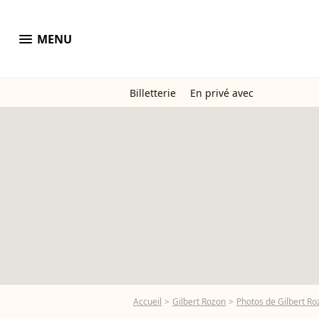
menu
MENU
Billetterie
En privé avec
Accueil
Gilbert Rozon
Photos de Gilbert Ro