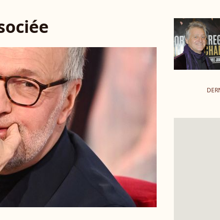
ssociée
DER