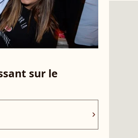
sant sur le
chevron_right