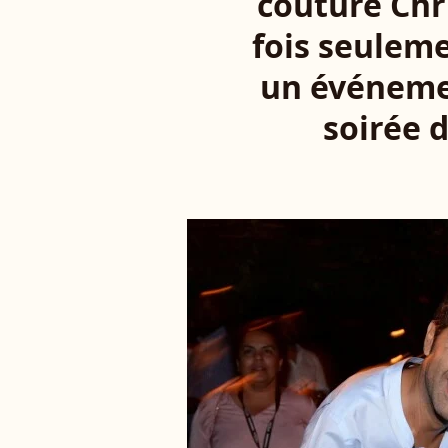
couture Chri
fois seuleme
un événemen
soirée d