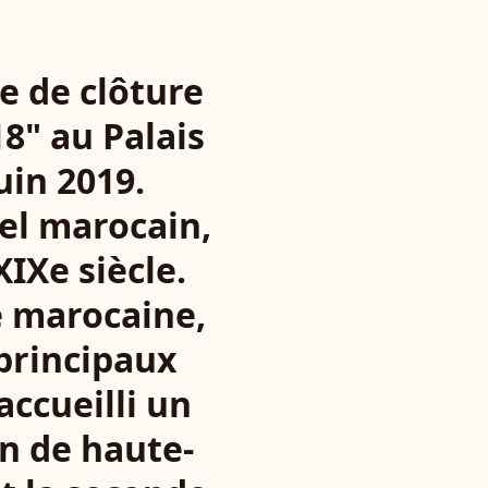
te de clôture
8" au Palais
uin 2019.
el marocain,
XIXe siècle.
e marocaine,
 principaux
accueilli un
on de haute-