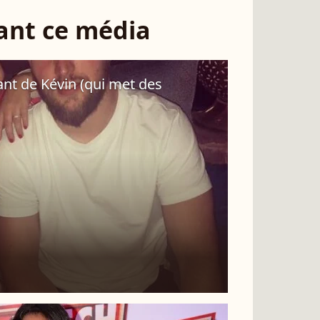
sant ce média
ant de Kévin (qui met des