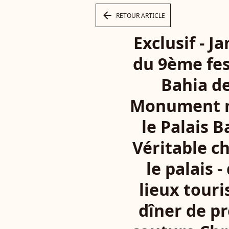
arrow_left
RETOUR ARTICLE
Exclusif - J
du 9ème fes
Bahia de
Monument ma
le Palais B
Véritable c
le palais 
lieux touri
dîner de pr