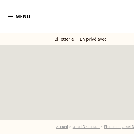
menu
MENU
Billetterie
En privé avec
Accueil
Jamel Debbouze
Photos de Jamel 