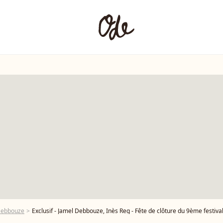
Debbouze
Exclusif - Jamel Debbouze, Inès Reg - Fête de clôture du 9ème festival "Marrakech du Rire 2018" au Palais Bahia de Marrakech au Maroc le 15 juin 2019. Monument majeur du patrimoine culturel marocain, le Palais Bahia est un ancien palais du XIXe siècle. Véritable chef-d'oeuvre de l'architecture marocaine, le palais - devenu musée - est l'un des principaux lieux touristiques du pays. Après avoir accueilli un dîner de prestige organisé p