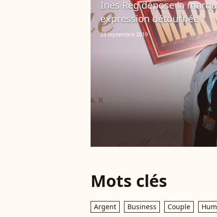
Inès Reg dépose la marque 
expression détournée
23 septembre 2019
Mots clés
Argent
Business
Couple
Hum