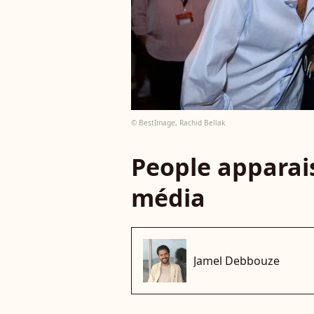
© BestImage, Rachid Bellak
People apparais
média
Jamel Debbouze