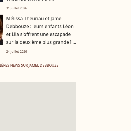
compromis pour leurs enfants
31 juillet 2026
Léon et Lila
Mélissa Theuriau et Jamel
Debbouze : leurs enfants Léon
et Lila s'offrent une escapade
sur la deuxième plus grande île
de Méditerranée
24 juillet 2026
IÈRES NEWS SUR JAMEL DEBBOUZE