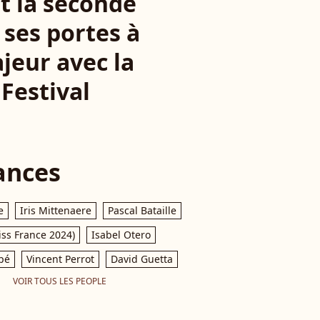
st la seconde
 ses portes à
jeur avec la
 Festival
ances
e
Iris Mittenaere
Pascal Bataille
iss France 2024)
Isabel Otero
pé
Vincent Perrot
David Guetta
VOIR TOUS LES PEOPLE