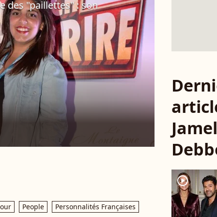
des "paillettes" : son
Derni
articl
Jame
Debb
player2
our
People
Personnalités Françaises