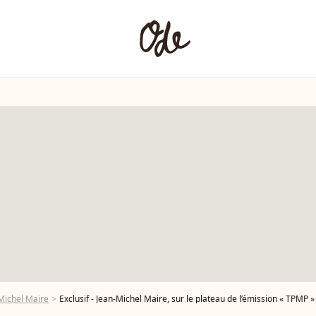
Michel Maire
Exclusif - Jean-Michel Maire, sur le plateau de l’émission « TPMP » présentée par C.Hanouna et diffusée en direct sur Youtube et sur toutes les box 