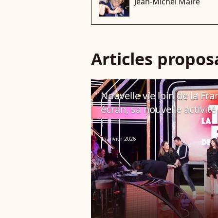
Jean-Michel Maire
Articles propo
Nouvelle vie loin de la Fra
écran, sa nouvelle activit
!
1 janvier 2026