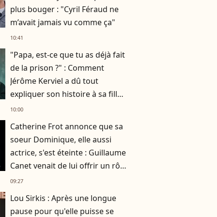
plus bouger : "Cyril Féraud ne
m’avait jamais vu comme ça"
10:41
"Papa, est-ce que tu as déjà fait
de la prison ?" : Comment
Jérôme Kerviel a dû tout
expliquer son histoire à sa fille
de 7 ans
10:00
Catherine Frot annonce que sa
soeur Dominique, elle aussi
actrice, s'est éteinte : Guillaume
Canet venait de lui offrir un rôle
dans son film avec Marion
09:27
Cotillard
Lou Sirkis : Après une longue
pause pour qu'elle puisse se