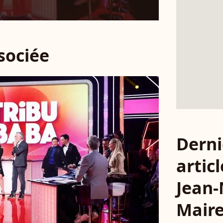
ssociée
Derni
articl
Jean-
Mair