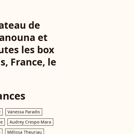
lateau de
Hanouna et
utes les box
s, France, le
ances
e
Vanessa Paradis
le
Audrey Crespo-Mara
o
Mélissa Theuriau