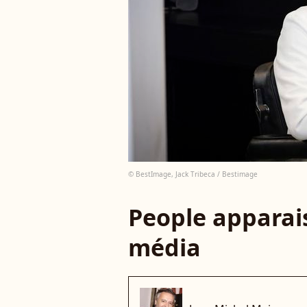
© BestImage, Jack Tribeca / Bestimage
People apparais
média