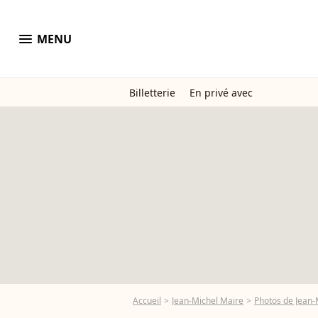
menu
MENU
Billetterie
En privé avec
Accueil
Jean-Michel Maire
Photos de Jean-