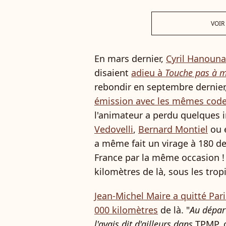
VOIR
En mars dernier,
Cyril Hanouna
disaient
adieu à
Touche pas à 
rebondir en septembre dernier
émission avec les mêmes code
l'animateur a perdu quelques 
Vedovelli
,
Bernard Montiel
ou 
a même fait un virage à 180 d
France par la même occasion ! 
kilomètres de là, sous les trop
Jean-Michel Maire a quitté Pari
000 kilomètres
de là. "
Au départ
l'avais dit d'ailleurs dans
TPMP, c