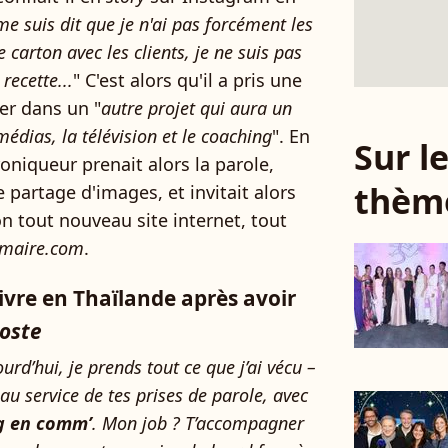
e me suis dit que je n'ai pas forcément les
 carton avec les clients, je ne suis pas
recette...
" C'est alors qu'il a pris une
cer dans un "
autre projet qui aura un
édias, la télévision et le coaching
". En
Sur 
oniqueur prenait alors la parole,
thèm
e partage d'images, et invitait alors
n tout nouveau site internet, tout
lmaire.com
.
ivre en Thaïlande après avoir
oste
urd’hui, je prends tout ce que j’ai vécu –
u service de tes prises de parole, avec
ng en comm’
. Mon job ? T’accompagner