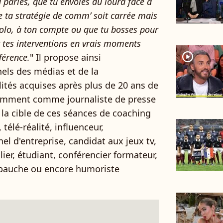
u parles, que tu envoies du lourd face à
e ta stratégie de comm’ soit carrée mais
solo, à ton compte ou que tu bosses pour
r tes interventions en vrais moments
player2
férence.
" Il propose ainsi
els des médias et de la
tés acquises après plus de 20 ans de
tamment comme journaliste de presse
t la cible de ces séances de coaching
, télé-réalité, influenceur,
el d'entreprise, candidat aux jeux tv,
ulier, étudiant, conférencier formateur,
mbauche ou encore humoriste