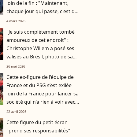
loin de la fin : "Maintenant,
chaque jour qui passe, c'est du
bonus"
4 mars 2026
"Je suis complétement tombé
amoureux de cet endroit" :
Christophe Willem a posé ses
valises au Brésil, photo de sa
nouvelle vie loin de la France
26 mai 2026
Cette ex-figure de l’équipe de
France et du PSG s’est exilée
loin de la France pour lancer sa
société qui n’a rien à voir avec
le football
22 avril 2026
Cette figure du petit écran
"prend ses responsabilités"