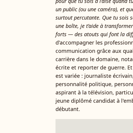
pour que tu sois à l’aise quand t
un public (ou une caméra), et qu
surtout percutante. Que tu sois 
une boîte, je t’aide à transforme
forts — des atouts qui font la dif
d'accompagner les professionn
communication grâce aux quali
carrière dans le domaine, no
écrite et reporter de guerre. E
est variée : journaliste écrivain
personnalité politique, personn
aspirant à la télévision, partic
jeune diplômé candidat à l'e
débutant.