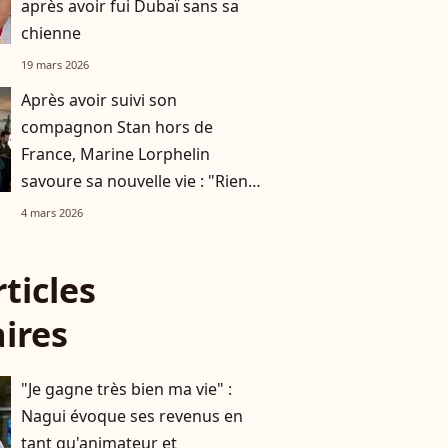
après avoir fui Dubaï sans sa
chienne
19 mars 2026
Après avoir suivi son
compagnon Stan hors de
France, Marine Lorphelin
savoure sa nouvelle vie : "Rien
ne peut m'enlever cette joie"
4 mars 2026
rticles
aires
"Je gagne très bien ma vie" :
Nagui évoque ses revenus en
tant qu'animateur et