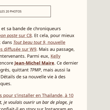
 LES 20 PHOTOS
et sa bande de chroniqueurs
mon poste
sur C8
. Et cela, pour mieux
, dans
Tout beau tout 9
, nouvelle
s diffusée sur W9
. Mais au passage,
intervenants. Parmi eux,
Kelly
encore
Jean-Michel Maire
. Ce dernier
egrés, quittant
TPMP
, mais aussi la
Détails de sa nouvelle vie à des
iques.
s pour s'installer en Thaïlande, à 10
, je voulais ouvrir un bar de plage, je
onfiait-il en
story
sur Instagram en