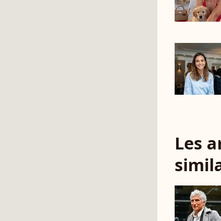
Les a
simil