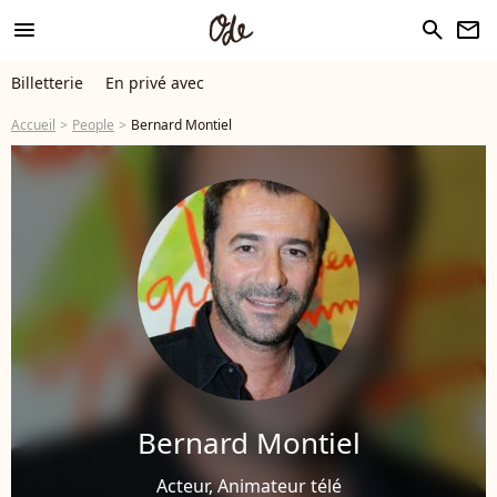
menu
search
newsletter
Billetterie
En privé avec
Accueil
People
Bernard Montiel
Bernard Montiel
Acteur, Animateur télé