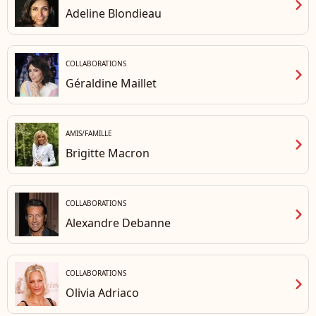
chevron_right
Adeline Blondieau
COLLABORATIONS
chevron_right
Géraldine Maillet
AMIS/FAMILLE
chevron_right
Brigitte Macron
COLLABORATIONS
chevron_right
Alexandre Debanne
COLLABORATIONS
chevron_right
Olivia Adriaco