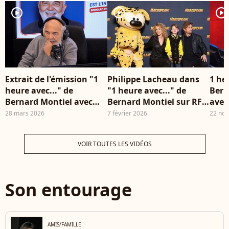
Olivia Symniacos sur
18 
player2
player2
player2
plateau de l'émission
Céd
"Animalement Vôtre"
Be
présentée par
B.Montiel à Paris,
France © Jack
Tribeca/Bestimage
Extrait de l'émission "1
Philippe Lacheau dans
1 he
heure avec..." de
"1 heure avec..." de
Bern
Bernard Montiel avec
Bernard Montiel sur RFM
avec
Gérard Jugnot le
avec Julien Arruti pour
28 mars 2026
7 février 2026
22 no
28/03/2026
parler du "Marsupilami"
©RFM
VOIR TOUTES LES VIDÉOS
Son entourage
AMIS/FAMILLE