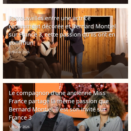
Retrouvailles entre une actrice
récemment décorée et Bernard Montiel
sur France 3, cette passion qu'ils ont en
commun
8 février 2026
Le compagnon d'une ancienne Miss
France partage la même passion que
Bernard Montiel, il est son invité sur
France 3
1 février 2026