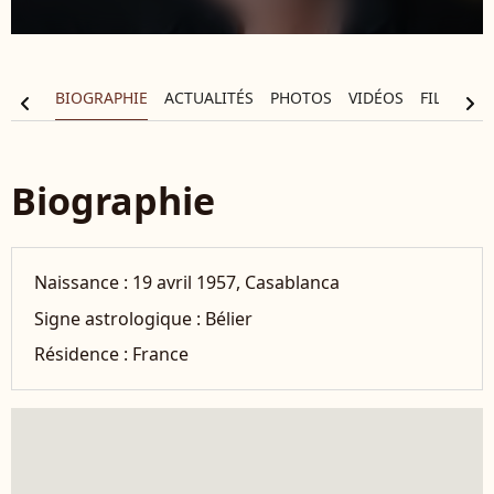
BIOGRAPHIE
ACTUALITÉS
PHOTOS
VIDÉOS
FILMOGR
chevron_left
chevron_right
Biographie
Naissance :
19 avril 1957, Casablanca
Signe astrologique :
Bélier
Résidence :
France