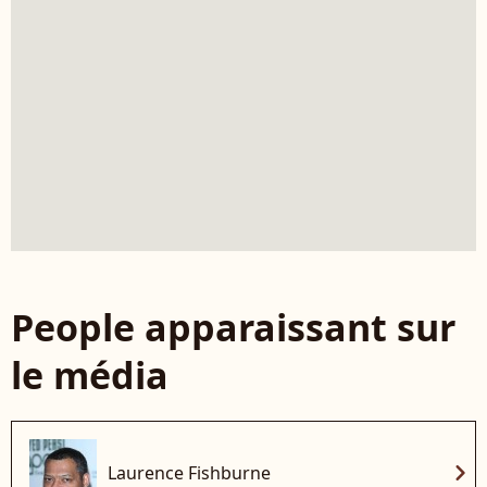
People apparaissant sur
le média
chevron_right
Laurence Fishburne