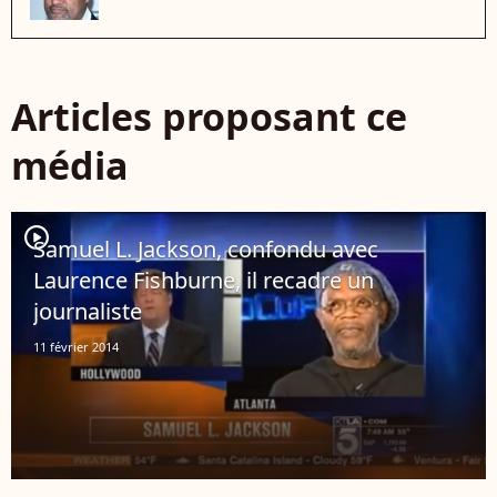
Articles proposant ce
média
player2
Samuel L. Jackson, confondu avec
Laurence Fishburne, il recadre un
journaliste
11 février 2014