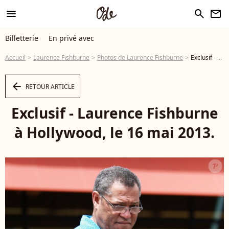
menu
search
newsletter
Billetterie
En privé avec
Accueil
Laurence Fishburne
Photos de Laurence Fishburne
Exclusif - Laurence Fishburne à Hollywood, le 16 mai 2013. - Photo
arrow_left
RETOUR ARTICLE
Exclusif - Laurence Fishburne
à Hollywood, le 16 mai 2013.