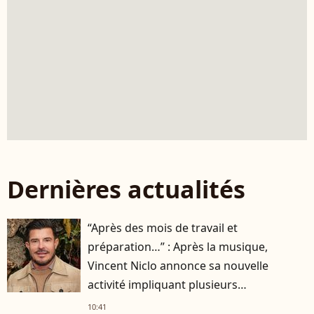
Dernières actualités
“Après des mois de travail et
préparation…” : Après la musique,
Vincent Niclo annonce sa nouvelle
activité impliquant plusieurs
personnalités
10:41