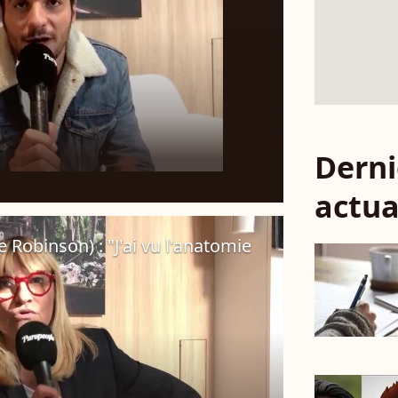
Derni
actua
 Robinson) : "J'ai vu l'anatomie