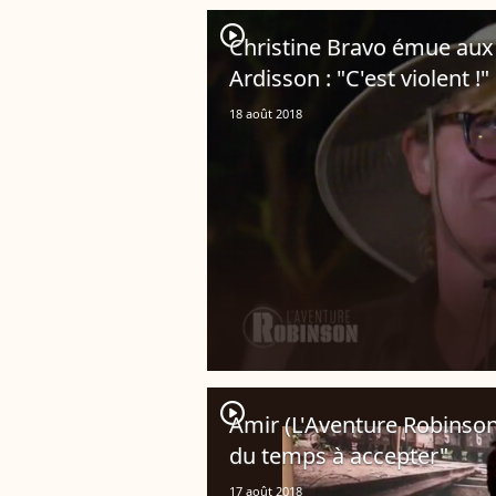
player2
Christine Bravo émue aux 
Ardisson : "C'est violent !"
18 août 2018
player2
Amir (L'Aventure Robinson)
du temps à accepter"
17 août 2018