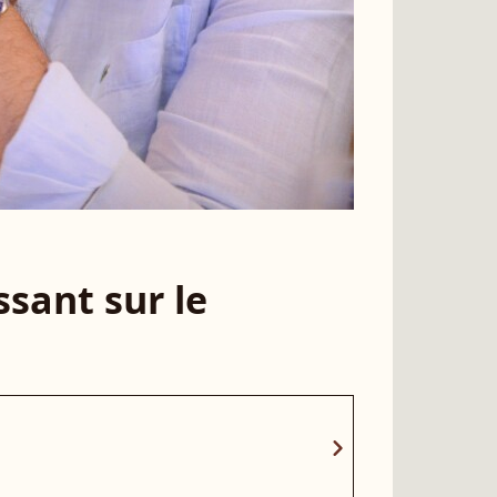
sant sur le
chevron_right