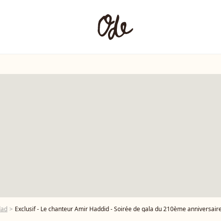
dad
Exclusif - Le chanteur Amir Haddid - Soirée de gala du 210ème anniversaire du Consistoire (Patrimoine juif de France) à l'