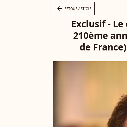
arrow_left
RETOUR ARTICLE
Exclusif - L
210ème anni
de France) 