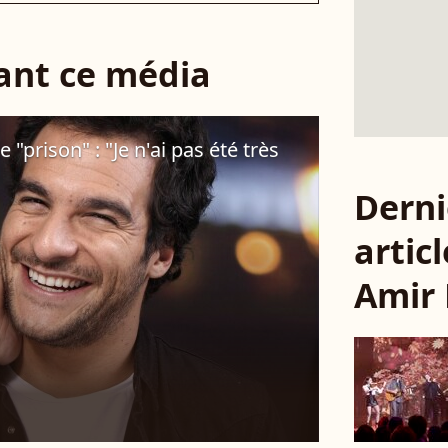
sant ce média
 "prison" : "Je n'ai pas été très
Derni
articl
Amir