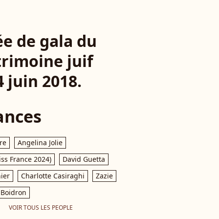
ée de gala du
rimoine juif
4 juin 2018.
ances
re
Angelina Jolie
iss France 2024)
David Guetta
ier
Charlotte Casiraghi
Zazie
Boidron
VOIR TOUS LES PEOPLE