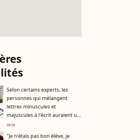
ères
lités
Selon certains experts, les
personnes qui mélangent
lettres minuscules et
majuscules à l'écrit auraient un
besoin de se différencier
08:08
"Je n'étais pas bon élève, je