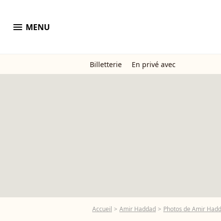
menu
MENU
Billetterie
En privé avec
Accueil
Amir Haddad
Photos de Amir Had