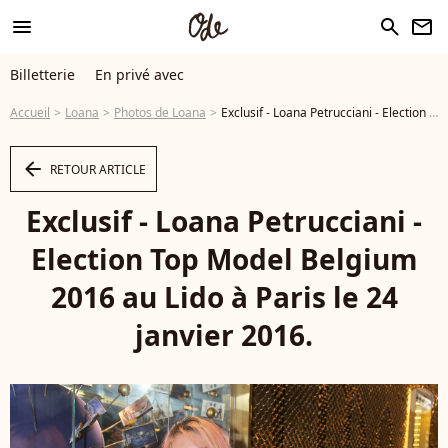
menu
search
newsletter
Billetterie
En privé avec
Accueil
Loana
Photos de Loana
Exclusif - Loana Petrucciani - Election Top Model Belgium 2016 au Lido à Paris le 24 janvier 2016. © Marc Ausset-Lacroix/Bestimage - Photo
arrow_left
RETOUR ARTICLE
Exclusif - Loana Petrucciani -
Election Top Model Belgium
2016 au Lido à Paris le 24
janvier 2016.