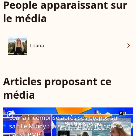
People apparaissant sur
le média
chevron_right
Loana
Articles proposant ce
média
player2
Loana incomprise après ses propos sur
sa fille Mindy : mise au point cinglante
dans TPMP