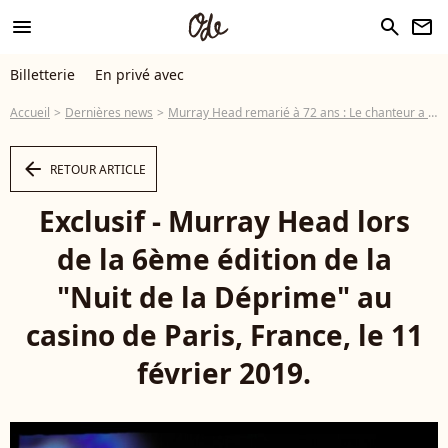
menu
search
newsletter
Billetterie
En privé avec
Accueil
Dernières news
Murray Head remarié à 72 ans : Le chanteur a dit oui à Linda
arrow_left
RETOUR ARTICLE
Exclusif - Murray Head lors
de la 6ème édition de la
"Nuit de la Déprime" au
casino de Paris, France, le 11
février 2019.