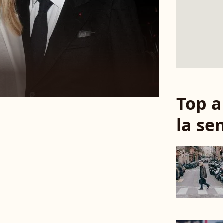
Top a
la se