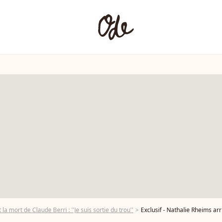
la mort de Claude Berri : ''Je suis sortie du trou''
Exclusif - Nathalie Rheims arrivant à l'enregist