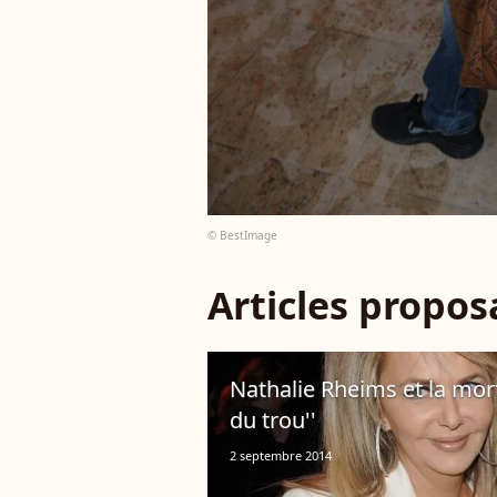
© BestImage
Articles propo
Nathalie Rheims et la mort 
du trou''
2 septembre 2014