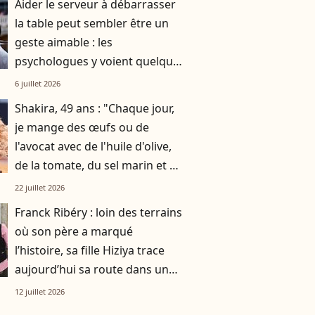
Aider le serveur à débarrasser
la table peut sembler être un
geste aimable : les
psychologues y voient quelque
chose de bien plus profond.
6 juillet 2026
Shakira, 49 ans : "Chaque jour,
je mange des œufs ou de
l'avocat avec de l'huile d'olive,
de la tomate, du sel marin et un
smoothie"
22 juillet 2026
Franck Ribéry : loin des terrains
où son père a marqué
l’histoire, sa fille Hiziya trace
aujourd’hui sa route dans un
tout autre univers
12 juillet 2026