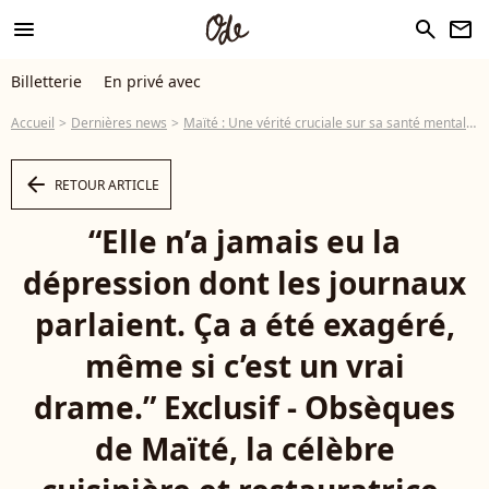
menu
search
newsletter
Billetterie
En privé avec
Accueil
Dernières news
Maïté : Une vérité cruciale sur sa santé mentale rétablie par ses petites-filles Camille et Perrine
arrow_left
RETOUR ARTICLE
“Elle n’a jamais eu la
dépression dont les journaux
parlaient. Ça a été exagéré,
même si c’est un vrai
drame.” Exclusif - Obsèques
de Maïté, la célèbre