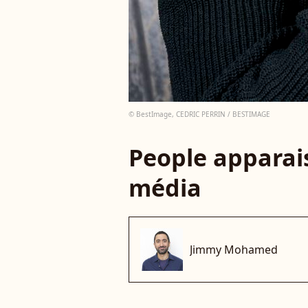
© BestImage, CEDRIC PERRIN / BESTIMAGE
People apparais
média
Jimmy Mohamed