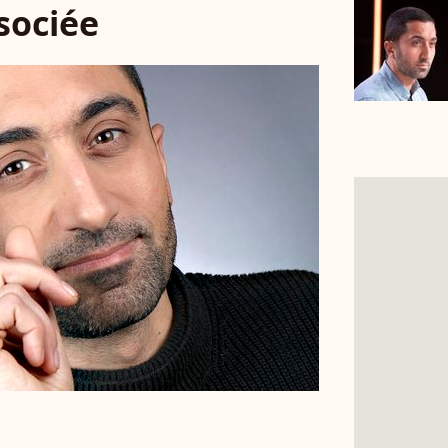
ssociée