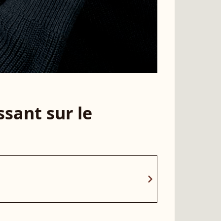
sant sur le
chevron_right