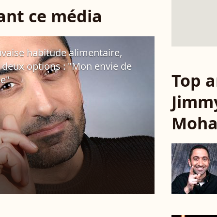
sant ce média
vaise habitude alimentaire,
eux options : "Mon envie de
Top a
ue"
Jimm
Moh