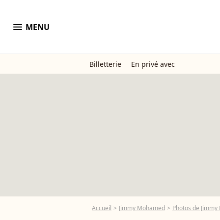
menu
MENU
Billetterie
En privé avec
Accueil
Jimmy Mohamed
Photos de Jimm