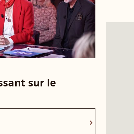
sant sur le
chevron_right