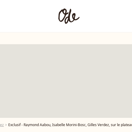
dez
Exclusif - Raymond Aabou, Isabelle Morini-Bosc, Gilles Verdez, sur le plateau de l’émission « TPMP » présentée par C.Hanouna et diffusée en 