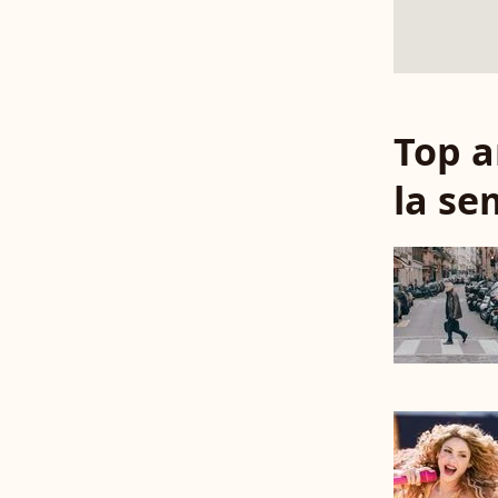
Top a
la se