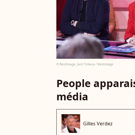
© BestImage, Jack Tribeca / Bestimage
People apparais
média
Gilles Verdez