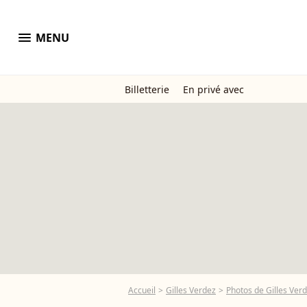
menu
MENU
Billetterie
En privé avec
Accueil
Gilles Verdez
Photos de Gilles Ver