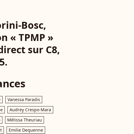
rini-Bosc,
ion « TPMP »
irect sur C8,
5.
ances
e
Vanessa Paradis
le
Audrey Crespo-Mara
o
Mélissa Theuriau
t
Emilie Dequenne