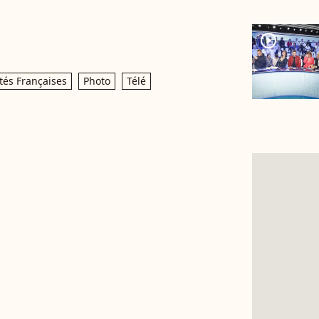
player2
tés Françaises
Photo
Télé