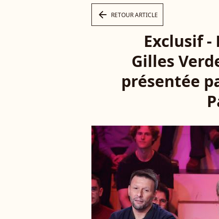
arrow_left
RETOUR ARTICLE
Exclusif 
Gilles Verd
présentée pa
P