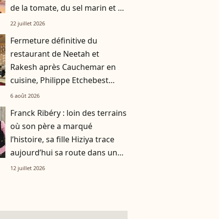
de la tomate, du sel marin et un
smoothie"
22 juillet 2026
Fermeture définitive du
restaurant de Neetah et
Rakesh après Cauchemar en
cuisine, Philippe Etchebest
pensait les avoir sauvés
6 août 2026
Franck Ribéry : loin des terrains
où son père a marqué
l’histoire, sa fille Hiziya trace
aujourd’hui sa route dans un
tout autre univers
12 juillet 2026