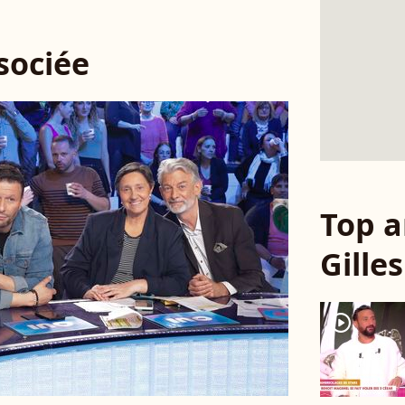
ssociée
Top a
Gille
player2