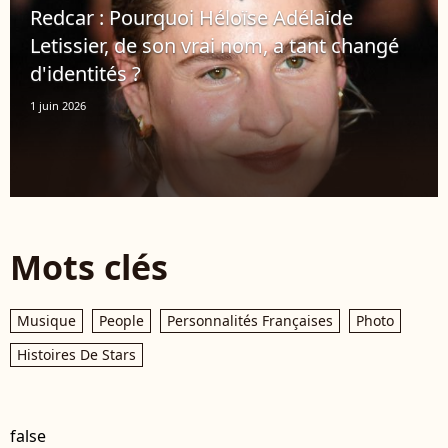
Redcar : Pourquoi Héloïse Adélaïde
Letissier, de son vrai nom, a tant changé
d'identités ?
1 juin 2026
Mots clés
Musique
People
Personnalités Françaises
Photo
Histoires De Stars
false