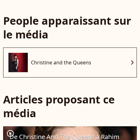
People apparaissant sur
le média
chevron_right
Christine and the Queens
Articles proposant ce
média
player2
De Christine And The Queens à Rahim