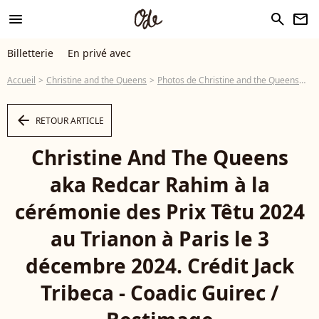
menu
search
newsletter
Billetterie
En privé avec
Accueil
Christine and the Queens
Photos de Christine and the Queens
Ch
arrow_left
RETOUR ARTICLE
Christine And The Queens
aka Redcar Rahim à la
cérémonie des Prix Têtu 2024
au Trianon à Paris le 3
décembre 2024. Crédit Jack
Tribeca - Coadic Guirec /