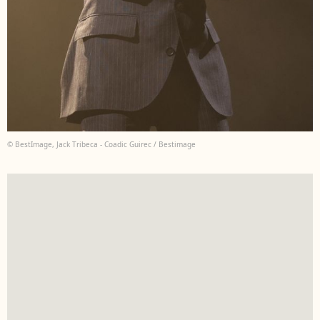
© BestImage, Jack Tribeca - Coadic Guirec / Bestimage