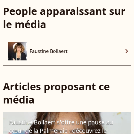
People apparaissant sur
le média
chevron_right
Faustine Bollaert
Articles proposant ce
média
Faustine Bollaert s'offre une pause au
cœur de la Palmeraie : découvrez le