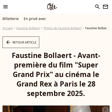
menu
search
newsletter
Billetterie
En privé avec
Accueil
Faustine Bollaert
Photos de Faustine Bollaert
Faustine Bollaert - Avant-première du film "Super Grand Prix" au cinéma le Grand Rex à Paris le 28 septembre 2025. © Coadic Guirec/Bestimage - Photo
arrow_left
RETOUR ARTICLE
Faustine Bollaert - Avant-
première du film "Super
Grand Prix" au cinéma le
Grand Rex à Paris le 28
septembre 2025.