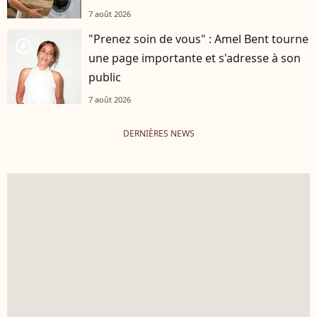
7 août 2026
"Prenez soin de vous" : Amel Bent tourne
player2
une page importante et s'adresse à son
public
7 août 2026
DERNIÈRES NEWS