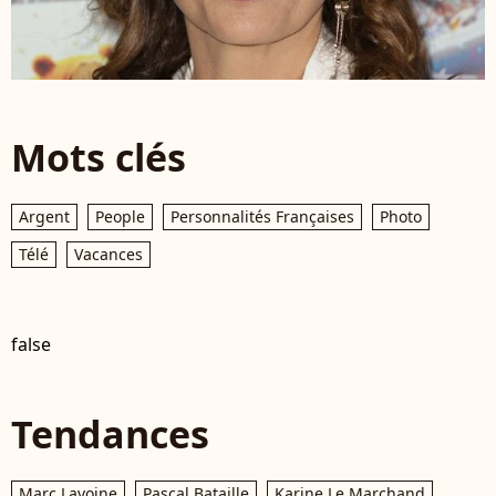
Mots clés
Argent
People
Personnalités Françaises
Photo
Télé
Vacances
false
Tendances
Marc Lavoine
Pascal Bataille
Karine Le Marchand