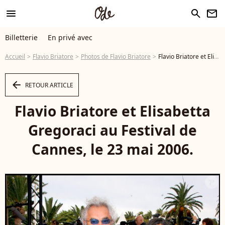
menu
search
newsletter
Billetterie
En privé avec
Accueil
Flavio Briatore
Photos de Flavio Briatore
Flavio Briatore et Elisabetta Gregoraci au Festival de Cannes, le 23 mai 2006. - Photo
arrow_left
RETOUR ARTICLE
Flavio Briatore et Elisabetta
Gregoraci au Festival de
Cannes, le 23 mai 2006.