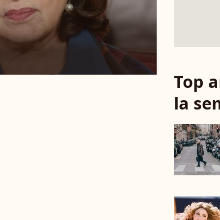
Top a
la se