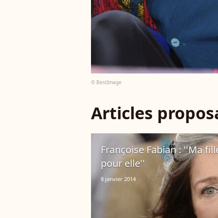
© BestImage
Articles propo
Françoise Fabian : ''Ma fil
pour elle''
8 janvier 2014