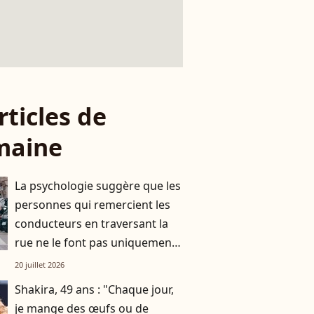
rticles de
maine
La psychologie suggère que les
personnes qui remercient les
conducteurs en traversant la
rue ne le font pas uniquement
par gratitude
20 juillet 2026
Shakira, 49 ans : "Chaque jour,
je mange des œufs ou de