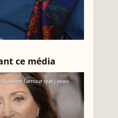
sant ce média
le a abîmé l'amour que j'avais