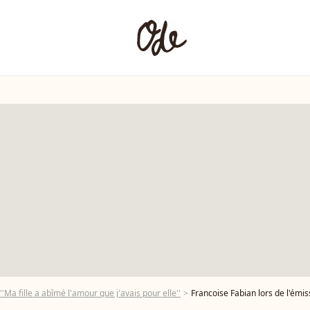
''Ma fille a abîmé l'amour que j'avais pour elle''
Francoise Fabian lors de l'émiss