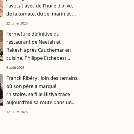
l'avocat avec de l'huile d'olive,
de la tomate, du sel marin et un
smoothie"
22 juillet 2026
Fermeture définitive du
restaurant de Neetah et
Rakesh après Cauchemar en
cuisine, Philippe Etchebest
pensait les avoir sauvés
6 août 2026
Franck Ribéry : loin des terrains
où son père a marqué
l’histoire, sa fille Hiziya trace
aujourd’hui sa route dans un
tout autre univers
12 juillet 2026