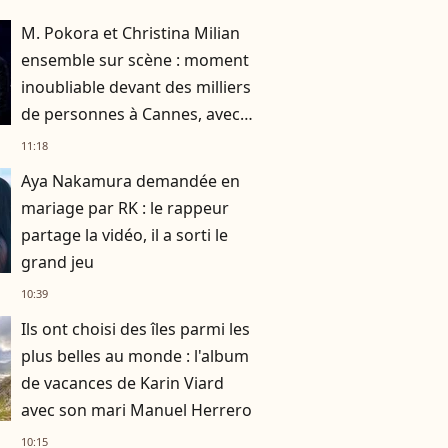
M. Pokora et Christina Milian
ensemble sur scène : moment
inoubliable devant des milliers
de personnes à Cannes, avec
un grand nom de la musique
11:18
Aya Nakamura demandée en
mariage par RK : le rappeur
partage la vidéo, il a sorti le
grand jeu
10:39
Ils ont choisi des îles parmi les
plus belles au monde : l'album
de vacances de Karin Viard
avec son mari Manuel Herrero
10:15