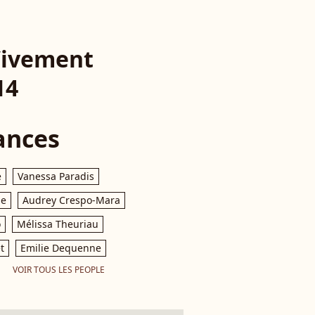
 Vivement
14
ances
e
Vanessa Paradis
le
Audrey Crespo-Mara
o
Mélissa Theuriau
t
Emilie Dequenne
VOIR TOUS LES PEOPLE