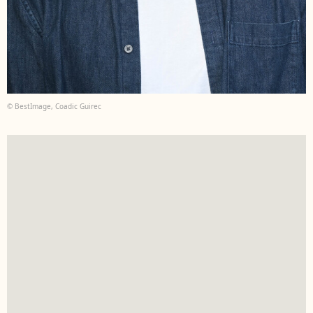
© BestImage, Coadic Guirec