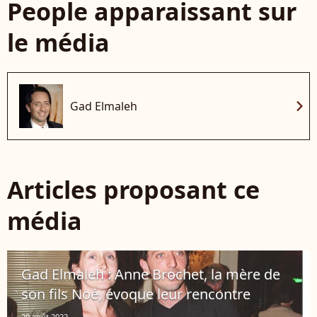
People apparaissant sur
le média
chevron_right
Gad Elmaleh
Articles proposant ce
média
Gad Elmaleh : Anne Brochet, la mère de
son fils Noé, évoque leur rencontre
29 août 2022