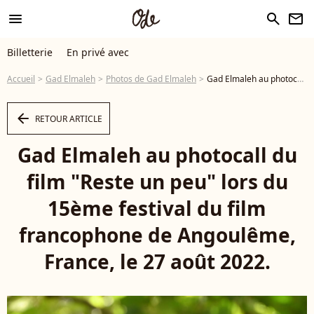
menu
search
newsletter
Billetterie
En privé avec
Accueil
Gad Elmaleh
Photos de Gad Elmaleh
Gad Elmaleh au photocall du film "Reste un peu" lors du 15ème festival du film francophone de Angoulême, France, le 27 août 2022. © Coadic Guirec/Bestimage - Photo
arrow_left
RETOUR ARTICLE
Gad Elmaleh au photocall du
film "Reste un peu" lors du
15ème festival du film
francophone de Angoulême,
France, le 27 août 2022.