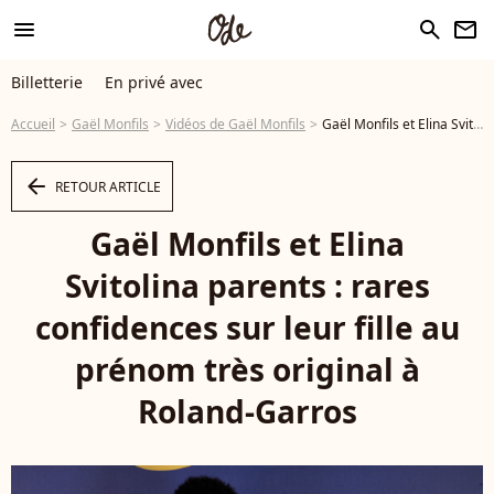
menu
search
newsletter
Billetterie
En privé avec
Accueil
Gaël Monfils
Vidéos de Gaël Monfils
Gaël Monfils et Elina Svitolina parents : rares confidences sur leur fille au prénom très original à Roland-Garros - Vidéo
arrow_left
RETOUR ARTICLE
Gaël Monfils et Elina
Svitolina parents : rares
confidences sur leur fille au
prénom très original à
Roland-Garros