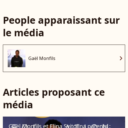
People apparaissant sur
le média
chevron_right
Gaël Monfils
Articles proposant ce
média
Gaël Monfils et Elina Svitolina parents :