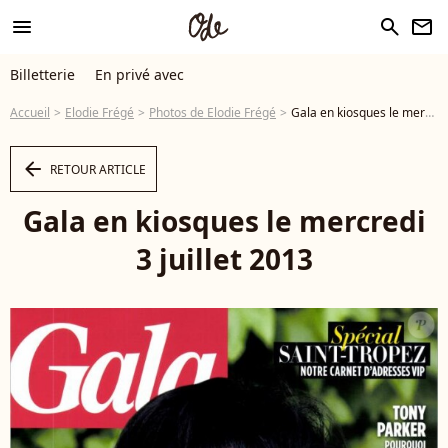
menu
search
newsletter
Billetterie
En privé avec
Accueil
Elodie Frégé
Photos de Elodie Frégé
Gala en kiosques le mercredi 3 juillet 2013 - Photo
arrow_left
RETOUR ARTICLE
Gala en kiosques le mercredi
3 juillet 2013