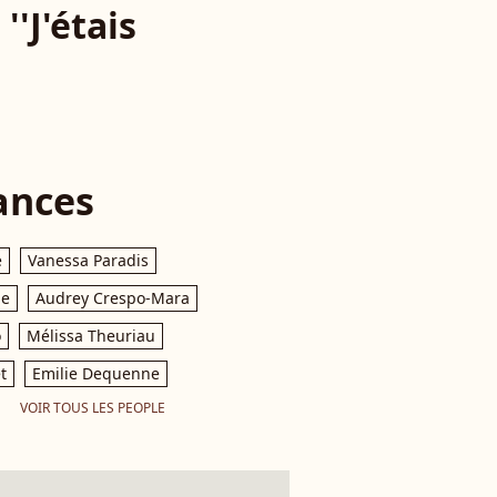
''J'étais
ances
e
Vanessa Paradis
le
Audrey Crespo-Mara
o
Mélissa Theuriau
t
Emilie Dequenne
VOIR TOUS LES PEOPLE