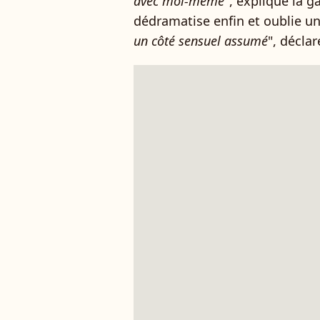
avec moi-même
", explique la 
dédramatise enfin et oublie u
un côté sensuel assumé
", déclar