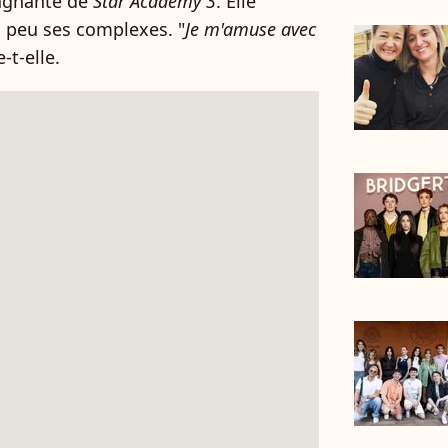
gagnante de
Star Academy 3
. Elle
n peu ses complexes. "
Je m'amuse avec
e-t-elle.