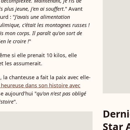
s décomplexée. Maintenant, je ris de
plus jeune, j'en ai souffert
." Avant
urd : "
J'avais une alimentation
ulimique, c'était les montagnes russes !
s mon corps. Il paraît qu'on sort de
en le croire !
"
me si elle prenait 10 kilos, elle
et les assumerait.
la chanteuse a fait la paix avec elle-
heureuse dans son histoire avec
ise aujourd'hui "
qu'on n'est pas obligé
istoire
".
Derni
Star