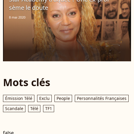
sème le doute
8 mai 2020
Mots clés
Émission Télé
Exclu
People
Personnalités Françaises
Scandale
Télé
TF1
false