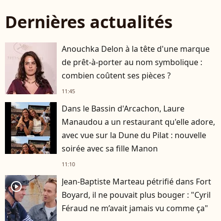
Dernières actualités
Anouchka Delon à la tête d'une marque
de prêt-à-porter au nom symbolique :
combien coûtent ses pièces ?
11:45
Dans le Bassin d'Arcachon, Laure
Manaudou a un restaurant qu'elle adore,
avec vue sur la Dune du Pilat : nouvelle
soirée avec sa fille Manon
11:10
Jean-Baptiste Marteau pétrifié dans Fort
player2
Boyard, il ne pouvait plus bouger : "Cyril
Féraud ne m’avait jamais vu comme ça"