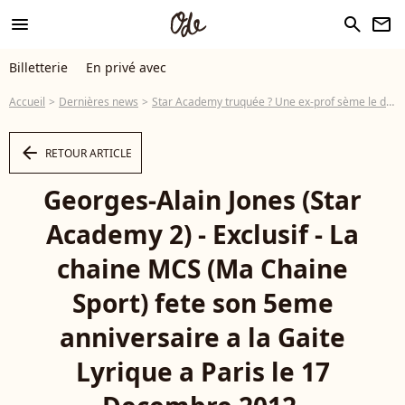
menu
search
newsletter
Billetterie
En privé avec
Accueil
Dernières news
Star Academy truquée ? Une ex-prof sème le doute
arrow_left
RETOUR ARTICLE
Georges-Alain Jones (Star
Academy 2) - Exclusif - La
chaine MCS (Ma Chaine
Sport) fete son 5eme
anniversaire a la Gaite
Lyrique a Paris le 17