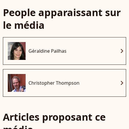
People apparaissant sur
le média
chevron_right
Géraldine Pailhas
chevron_right
Christopher Thompson
Articles proposant ce