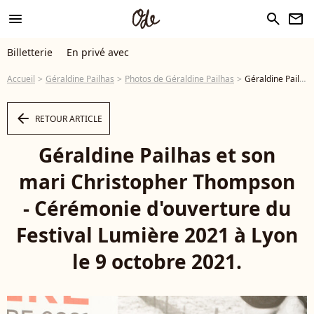
menu
search
newsletter
Billetterie
En privé avec
Accueil
Géraldine Pailhas
Photos de Géraldine Pailhas
Géraldine Pailhas et son mari Christopher Thompson - Cérémonie d'ouverture du Festival Lumière 2021 à Lyon le 9 octobre 2021. © Dominique Jacovides / Bestimage - Photo
arrow_left
RETOUR ARTICLE
Géraldine Pailhas et son
mari Christopher Thompson
- Cérémonie d'ouverture du
Festival Lumière 2021 à Lyon
le 9 octobre 2021.