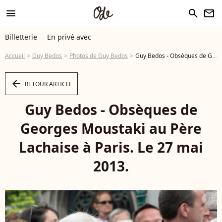
menu
search
newsletter
Billetterie
En privé avec
Accueil
Guy Bedos
Photos de Guy Bedos
Guy Bedos - Obsèques de Georges Moustaki au Père Lachaise à Paris. Le 27 mai 2013. - Photo
arrow_left
RETOUR ARTICLE
Guy Bedos - Obsèques de
Georges Moustaki au Père
Lachaise à Paris. Le 27 mai
2013.