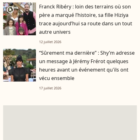
Franck Ribéry : loin des terrains où son
player2
père a marqué l’histoire, sa fille Hiziya
trace aujourd’hui sa route dans un tout
autre univers
12 juillet 2026
“Sûrement ma dernière” : Shy’m adresse
un message à Jérémy Frérot quelques
heures avant un événement qu'ils ont
vécu ensemble
17 juillet 2026