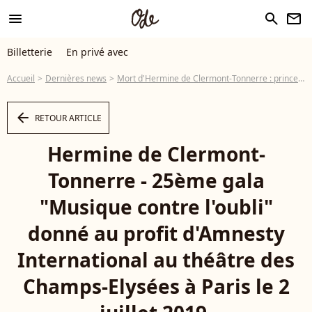
menu
search
newsletter
Billetterie
En privé avec
Accueil
Dernières news
Mort d'Hermine de Clermont-Tonnerre : princesse, l'histoire derrière son titre
arrow_left
RETOUR ARTICLE
Hermine de Clermont-
Tonnerre - 25ème gala
"Musique contre l'oubli"
donné au profit d'Amnesty
International au théâtre des
Champs-Elysées à Paris le 2