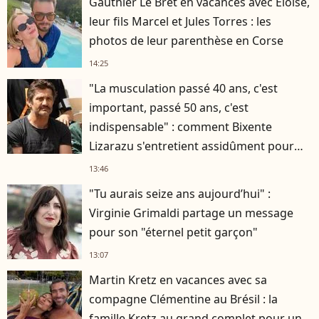
Gauthier Le Bret en vacances avec Eloïse,
leur fils Marcel et Jules Torres : les
photos de leur parenthèse en Corse
14:25
"La musculation passé 40 ans, c'est
important, passé 50 ans, c'est
indispensable" : comment Bixente
Lizarazu s'entretient assidûment pour
rester musclé à 56 ans ?
13:46
"Tu aurais seize ans aujourd’hui" :
Virginie Grimaldi partage un message
pour son "éternel petit garçon"
13:07
Martin Kretz en vacances avec sa
compagne Clémentine au Brésil : la
famille Kretz au grand complet pour un