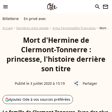
menu
search
newsletter
Billetterie
En privé avec
Accueil
Dernières actus people
Actus Personnalités Françaises
Mort d'Hermine de Clermont-Tonnerre : princesse, l'histoire derrière son titre
Mort d'Hermine de
Clermont-Tonnerre :
princesse, l'histoire derrière
son titre
Publié le 3 juillet 2020 à 15:19
Partager
share
Ajoutez Ode à vos sources préférées