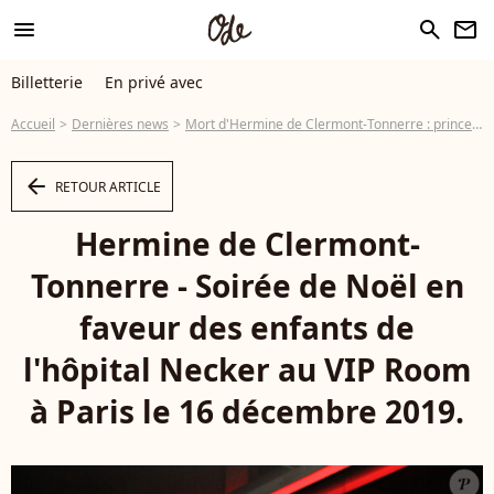
menu
search
newsletter
Billetterie
En privé avec
Accueil
Dernières news
Mort d'Hermine de Clermont-Tonnerre : princesse, l'histoire derrière son titre
arrow_left
RETOUR ARTICLE
Hermine de Clermont-
Tonnerre - Soirée de Noël en
faveur des enfants de
l'hôpital Necker au VIP Room
à Paris le 16 décembre 2019.