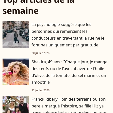
semaine
La psychologie suggère que les
personnes qui remercient les
conducteurs en traversant la rue ne le
font pas uniquement par gratitude
20 juillet 2026
Shakira, 49 ans : "Chaque jour, je mange
des œufs ou de l'avocat avec de l'huile
d'olive, de la tomate, du sel marin et un
smoothie"
22 juillet 2026
Franck Ribéry : loin des terrains où son
player2
père a marqué l’histoire, sa fille Hiziya
trace aujourd’hui sa route dans un tout