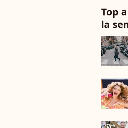
Top a
la se
player2