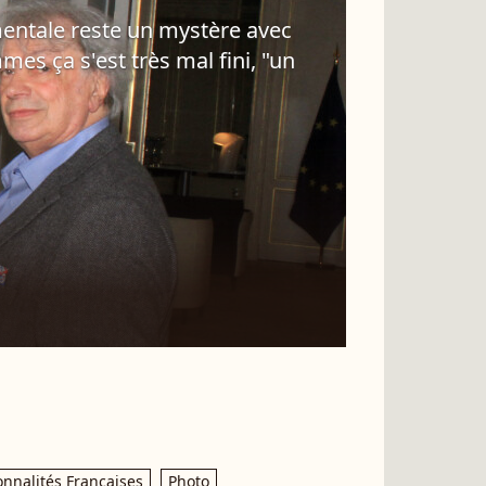
imentale reste un mystère avec
es ça s'est très mal fini, "un
onnalités Françaises
Photo