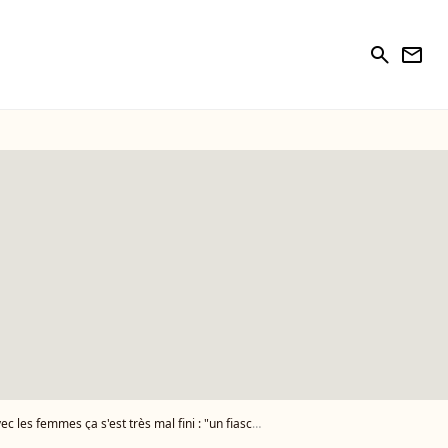
search
newsletter
s ça s'est très mal fini : "un fiasco total" - Vidéo