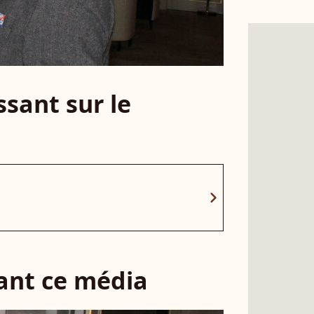
sant sur le
chevron_right
sant ce média