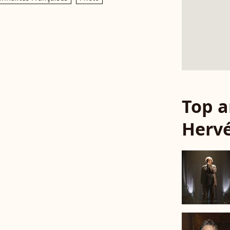
Top a
Hervé