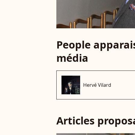
People apparais
média
Hervé Vilard
Articles propo