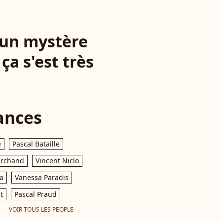
e un mystère
a s'est très
ances
e
Pascal Bataille
archand
Vincent Niclo
a
Vanessa Paradis
t
Pascal Praud
VOIR TOUS LES PEOPLE