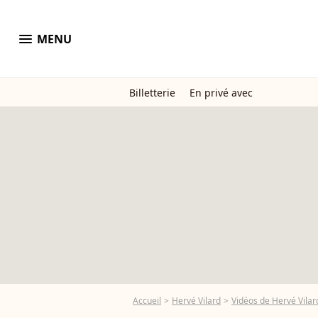
menu
MENU
Billetterie
En privé avec
Accueil
Hervé Vilard
Vidéos de Hervé Vilar