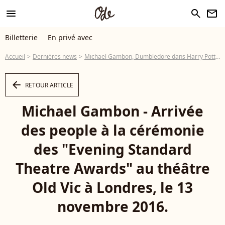
menu
search
newsletter
Billetterie
En privé avec
Accueil
Dernières news
Michael Gambon, Dumbledore dans Harry Potter, est mort : "Nous sommes dévastés...", annonce douloureuse de sa famille
arrow_left
RETOUR ARTICLE
Michael Gambon - Arrivée
des people à la cérémonie
des "Evening Standard
Theatre Awards" au théâtre
Old Vic à Londres, le 13
novembre 2016.