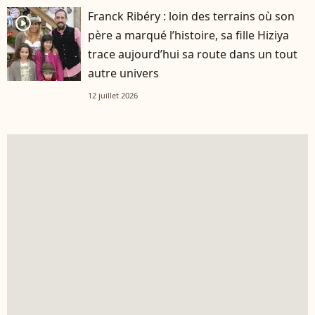
Franck Ribéry : loin des terrains où son
player2
père a marqué l’histoire, sa fille Hiziya
trace aujourd’hui sa route dans un tout
autre univers
12 juillet 2026