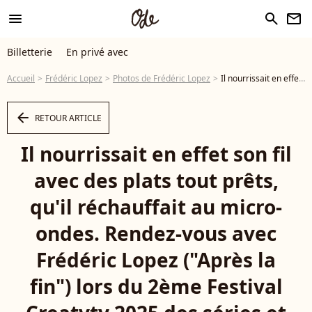
menu
search
newsletter
Billetterie
En privé avec
Accueil
Frédéric Lopez
Photos de Frédéric Lopez
Il nourrissait en effet son fil avec des plats tout prêts, qu'il réchauffait au micro-ondes. Rendez-vous avec Frédéric Lopez ("Après la fin") lors du 2ème Festival Creatvty 2025 des séries et créations audiovisuelles à Sète, le 14 novembre 2025. © Denis Guignebourg / Bestimage - Photo
arrow_left
RETOUR ARTICLE
Il nourrissait en effet son fil
avec des plats tout prêts,
qu'il réchauffait au micro-
ondes. Rendez-vous avec
Frédéric Lopez ("Après la
fin") lors du 2ème Festival