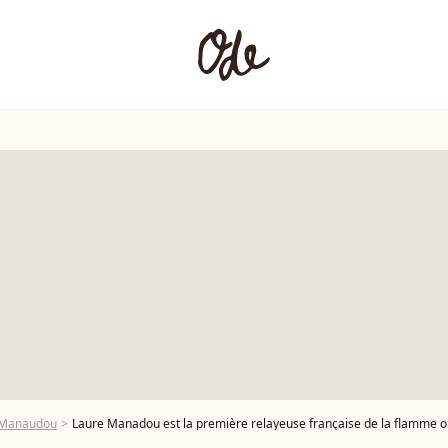
 Manaudou
Laure Manadou est la première relayeuse française de la flamme olympique peu de temps après la cérémonie d'allumage