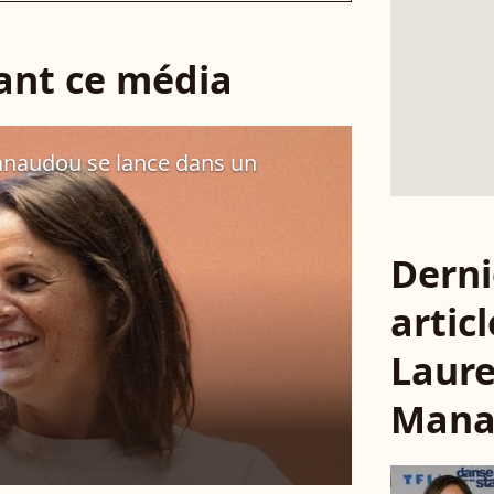
sant ce média
 Manaudou se lance dans un
Derni
articl
Laur
Mana