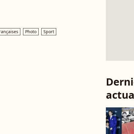
rançaises
Photo
Sport
Derni
actua