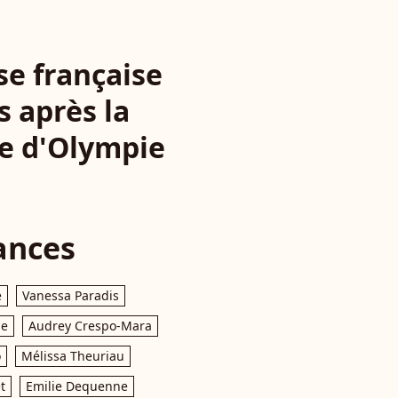
se française
 après la
ue d'Olympie
ances
e
Vanessa Paradis
le
Audrey Crespo-Mara
o
Mélissa Theuriau
t
Emilie Dequenne