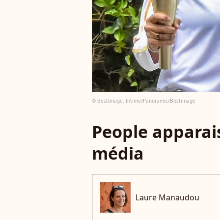
© BestImage, Intime/Panoramic/Bestimage
People apparais
média
Laure Manaudou