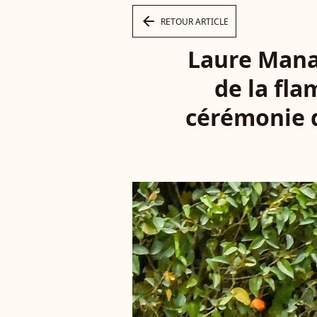
arrow_left
RETOUR ARTICLE
Laure Manad
de la fl
cérémonie d