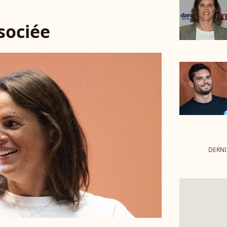
ssociée
DERNI