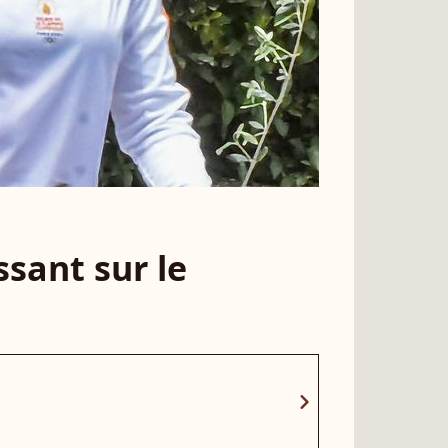
sant sur le
chevron_right