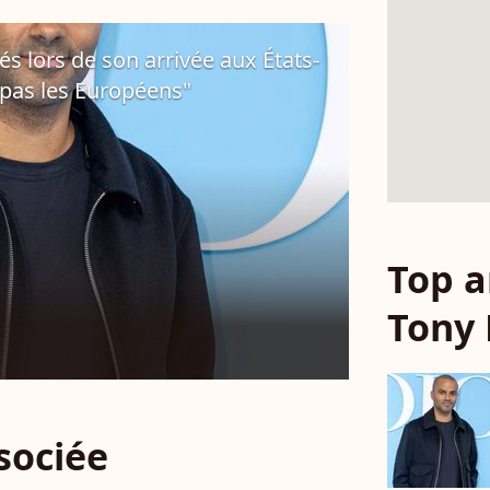
és lors de son arrivée aux États-
t pas les Européens"
Top a
Tony 
ssociée