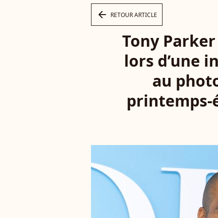
arrow_left
RETOUR ARTICLE
Tony Parker 
lors d’une i
au photo
printemps-é