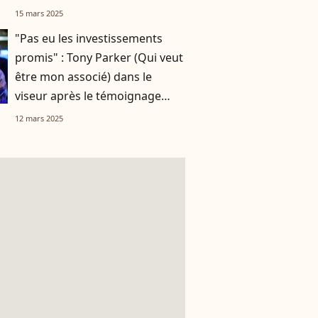
finalement pas versé 200 000
15 mars 2025
euros
"Pas eu les investissements
promis" : Tony Parker (Qui veut
être mon associé) dans le
viseur après le témoignage
d'une candidate
12 mars 2025