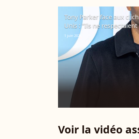
Tony Parker face aux clich
Unis : "Ils ne respectaien
1 juin 2026
Voir la vidéo a