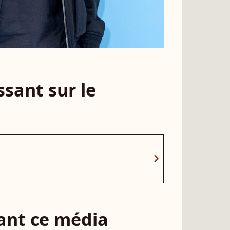
sant sur le
chevron_right
sant ce média