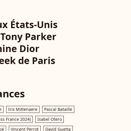
ux États-Unis
. Tony Parker
nine Dior
eek de Paris
ances
e
Iris Mittenaere
Pascal Bataille
iss France 2024)
Isabel Otero
pé
Vincent Perrot
David Guetta