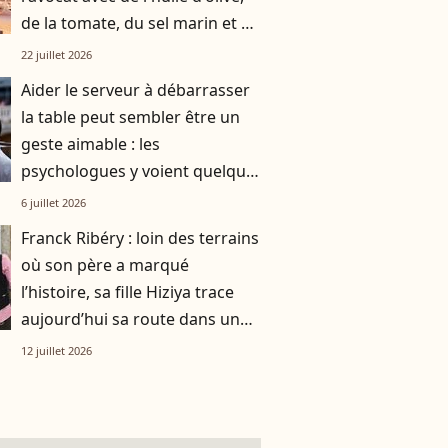
de la tomate, du sel marin et un
smoothie"
22 juillet 2026
Aider le serveur à débarrasser
la table peut sembler être un
geste aimable : les
psychologues y voient quelque
chose de bien plus profond.
6 juillet 2026
Franck Ribéry : loin des terrains
où son père a marqué
l’histoire, sa fille Hiziya trace
aujourd’hui sa route dans un
tout autre univers
12 juillet 2026