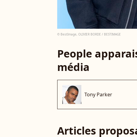
© BestImage, OLIVIER BORDE / BESTIMAGE
People apparais
média
Tony Parker
Articles propo