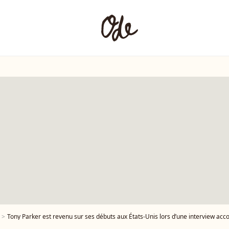
Tony Parker est revenu sur ses débuts aux États-Unis lors d’une interview accordée à Konbini. Tony Parker au photocall du défilé de mode féminine Dior printemps-été