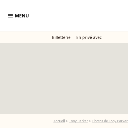
menu
MENU
Billetterie
En privé avec
Accueil
Tony Parker
Photos de Tony Parker