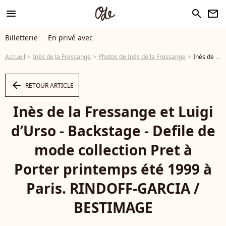
menu
search
newsletter
Billetterie
En privé avec
Accueil
Inès de la Fressange
Photos de Inès de la Fressange
Inès de la Fressange et Luigi d’Urso - Backstage - Defile de mode collection Pret à Porter printemps été 1999 à Paris. RINDOFF-GARCIA / BESTIMAGE - Photo
arrow_left
RETOUR ARTICLE
Inès de la Fressange et Luigi
d’Urso - Backstage - Defile de
mode collection Pret à
Porter printemps été 1999 à
Paris. RINDOFF-GARCIA /
BESTIMAGE