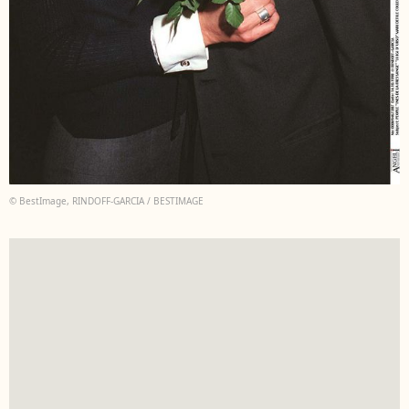
© BestImage, RINDOFF-GARCIA / BESTIMAGE