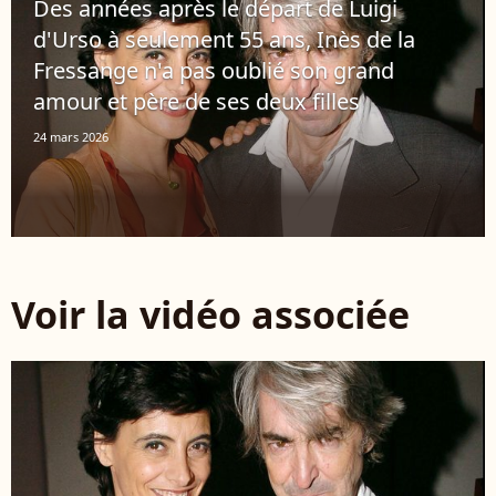
Des années après le départ de Luigi
d'Urso à seulement 55 ans, Inès de la
Fressange n'a pas oublié son grand
amour et père de ses deux filles
24 mars 2026
Voir la vidéo associée