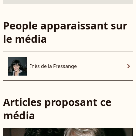
People apparaissant sur
le média
chevron_right
Inès de la Fressange
Articles proposant ce
média