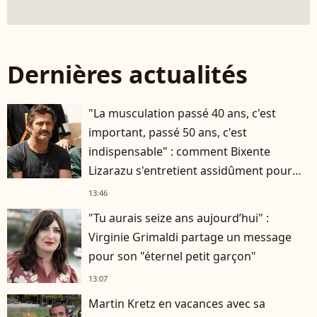
Dernières actualités
"La musculation passé 40 ans, c'est
important, passé 50 ans, c'est
indispensable" : comment Bixente
Lizarazu s'entretient assidûment pour
rester musclé à 56 ans ?
13:46
"Tu aurais seize ans aujourd’hui" :
Virginie Grimaldi partage un message
pour son "éternel petit garçon"
13:07
Martin Kretz en vacances avec sa