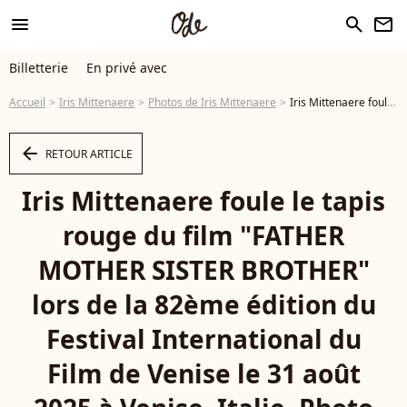
menu
search
newsletter
Billetterie
En privé avec
Accueil
Iris Mittenaere
Photos de Iris Mittenaere
Iris Mittenaere foule le tapis rouge du film "FATHER MOTHER SISTER BROTHER" lors de la 82ème édition du Festival International du Film de Venise le 31 août 2025 à Venise, Italie. Photo by Marco Piovanotto/Abacapress.com - Photo
arrow_left
RETOUR ARTICLE
Iris Mittenaere foule le tapis
rouge du film "FATHER
MOTHER SISTER BROTHER"
lors de la 82ème édition du
Festival International du
Film de Venise le 31 août