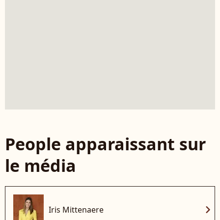
People apparaissant sur
le média
chevron_right
Iris Mittenaere