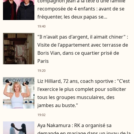
compagnon Jean à la tête d'une famille
recomposée de 4 enfants : avant de se
fréquenter, les deux papas se
connaissaient depuis des années
19:40
"Il n'avait pas d'argent, il aimait chiner" :
Visite de l'appartement avec terrasse de
Boris Vian, dans ce quartier prisé de
Paris
19:20
Liz Hilliard, 72 ans, coach sportive : "C'est
l'exercice le plus complet pour solliciter
tous les groupes musculaires, des
jambes au buste."
19:02
Aya Nakamura : RK a organisé sa
demande en mariage dans un joyau de la