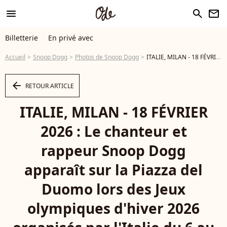
menu
search
newsletter
Billetterie
En privé avec
Accueil
Snoop Dogg
Photos de Snoop Dogg
ITALIE, MILAN - 18 FÉVRIER 2026 : Le chanteur et rappeur Snoop Dogg apparaît sur la Piazza del Duomo lors des Jeux olympiques d'hiver 2026 organisés par l'Italie du 6 au 22 février. © Peter Kovalev/Tass/Bestimage - Photo
arrow_left
RETOUR ARTICLE
ITALIE, MILAN - 18 FÉVRIER
2026 : Le chanteur et
rappeur Snoop Dogg
apparaît sur la Piazza del
Duomo lors des Jeux
olympiques d'hiver 2026