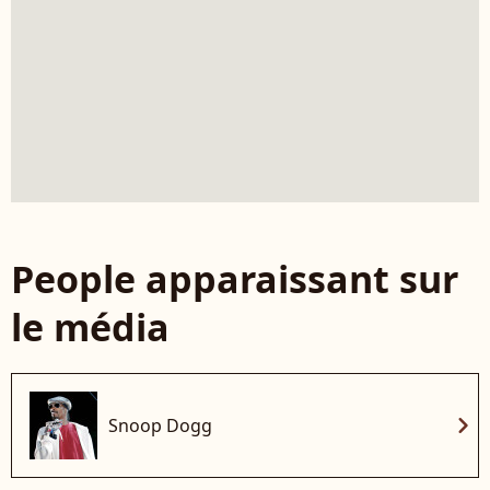
People apparaissant sur
le média
chevron_right
Snoop Dogg