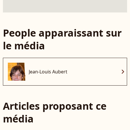
People apparaissant sur
le média
chevron_right
Jean-Louis Aubert
Articles proposant ce
média