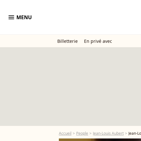
menu
MENU
Billetterie
En privé avec
Accueil
People
Jean-Louis Aubert
Jean-L