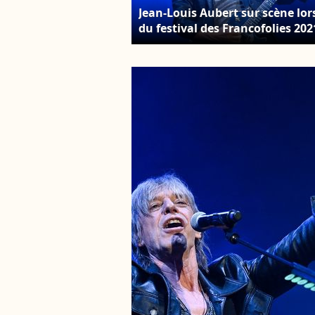
Jean-Louis Aubert sur scène lor
du festival des Francofolies 202
à la Rochelle, France, le 10 juill
2021. MPP / Bestimage