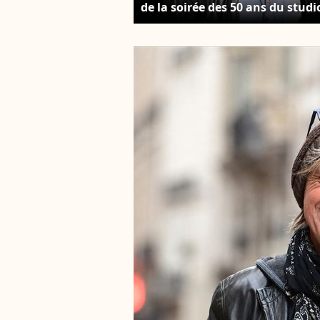
de la soirée des 50 ans du studi
Ferber à Paris. Le 29 juin 2023 ©
Cédric Perrin / Bestimage