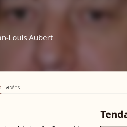
an-Louis Aubert
S
VIDÉOS
Tend