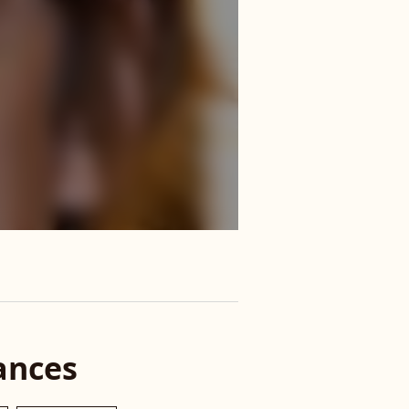
ances