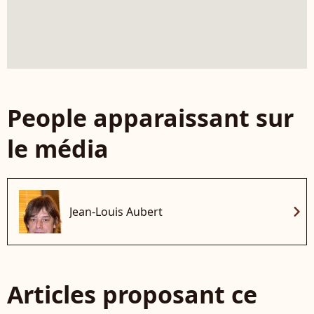
People apparaissant sur
le média
chevron_right
Jean-Louis Aubert
Articles proposant ce