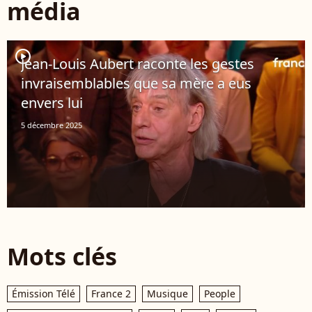
média
player2
Jean-Louis Aubert raconte les gestes
invraisemblables que sa mère a eus
envers lui
5 décembre 2025
Mots clés
Émission Télé
France 2
Musique
People