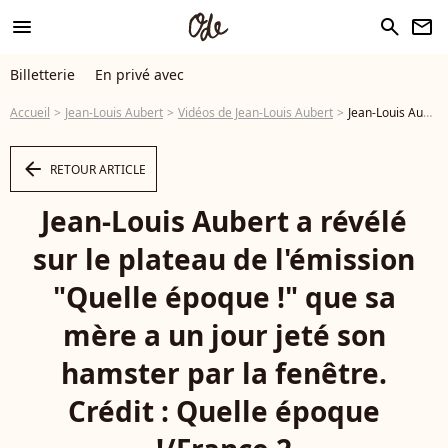
menu
search
newsletter
Billetterie
En privé avec
Accueil
Jean-Louis Aubert
Vidéos de Jean-Louis Aubert
Jean-Louis Aubert a révélé sur le plateau de l'émission "Quelle époque !" que sa mère a un jour jeté son hamster par la fenêtre. Crédit : Quelle époque !/France 2 - Vidéo
arrow_left
RETOUR ARTICLE
Jean-Louis Aubert a révélé
sur le plateau de l'émission
"Quelle époque !" que sa
mère a un jour jeté son
hamster par la fenêtre.
Crédit : Quelle époque