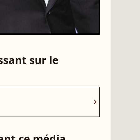
sant sur le
chevron_right
sant ce média