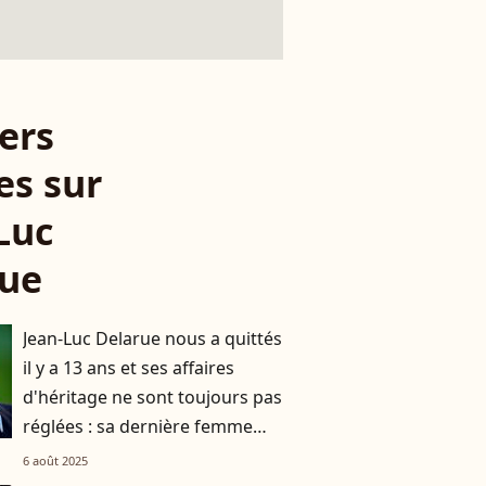
ers
es sur
Luc
rue
Jean-Luc Delarue nous a quittés
il y a 13 ans et ses affaires
d'héritage ne sont toujours pas
réglées : sa dernière femme
Anissa toujours face au fisc
6 août 2025