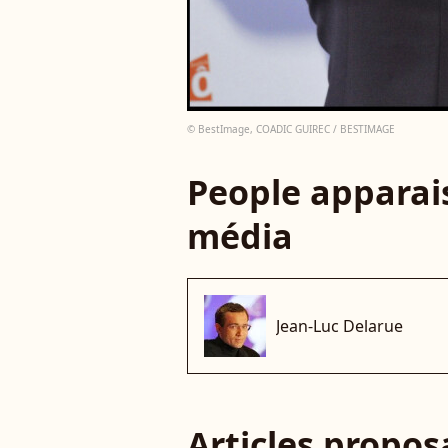
© BestImage, COADIC GUIREC / BESTIMAGE
People apparais
média
Jean-Luc Delarue
Articles propo