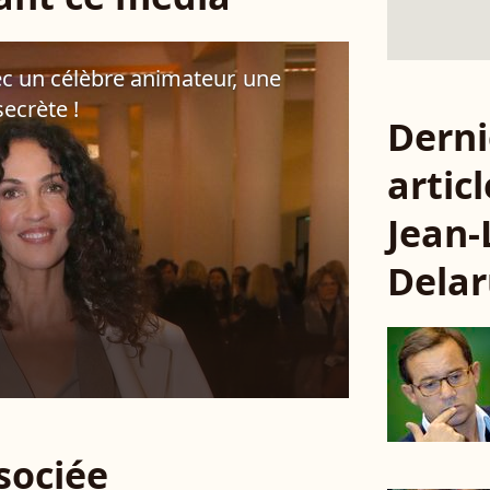
c un célèbre animateur, une
secrète !
Derni
articl
Jean-
Dela
ssociée