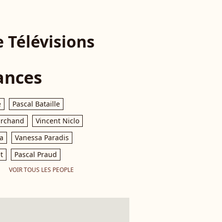
e Télévisions
ances
e
Pascal Bataille
archand
Vincent Niclo
a
Vanessa Paradis
t
Pascal Praud
VOIR TOUS LES PEOPLE