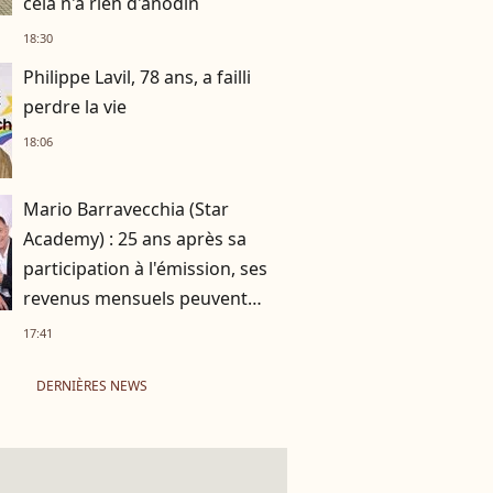
cela n'a rien d'anodin
18:30
Philippe Lavil, 78 ans, a failli
perdre la vie
18:06
Mario Barravecchia (Star
Academy) : 25 ans après sa
participation à l'émission, ses
revenus mensuels peuvent
atteindre 5 chiffres !
17:41
DERNIÈRES NEWS