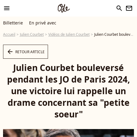
menu
search
newsletter
Billetterie
En privé avec
Accueil
Julien Courbet
Vidéos de Julien Courbet
Julien Courbet bouleversé pendant les JO de Paris 2024, une victoire lui rappelle un drame concernant sa "petite soeur" - Vidéo
arrow_left
RETOUR ARTICLE
Julien Courbet bouleversé
pendant les JO de Paris 2024,
une victoire lui rappelle un
drame concernant sa "petite
soeur"