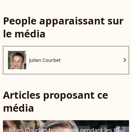
People apparaissant sur
le média
chevron_right
Julien Courbet
Articles proposant ce
média
Julien Courbet bouleversé pendant les JO