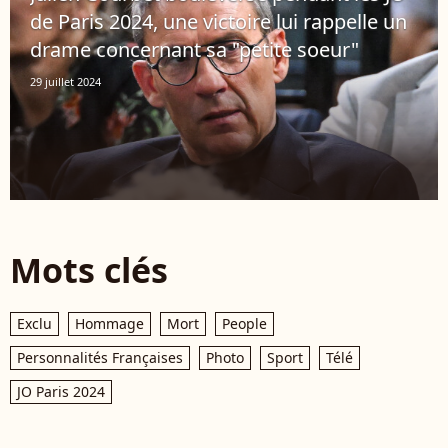
de Paris 2024, une victoire lui rappelle un
drame concernant sa "petite soeur"
29 juillet 2024
Mots clés
Exclu
Hommage
Mort
People
Personnalités Françaises
Photo
Sport
Télé
JO Paris 2024