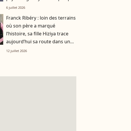
chose de bien plus profond.
6 juillet 2026
Franck Ribéry : loin des terrains
où son père a marqué
l’histoire, sa fille Hiziya trace
aujourd’hui sa route dans un
tout autre univers
12 juillet 2026