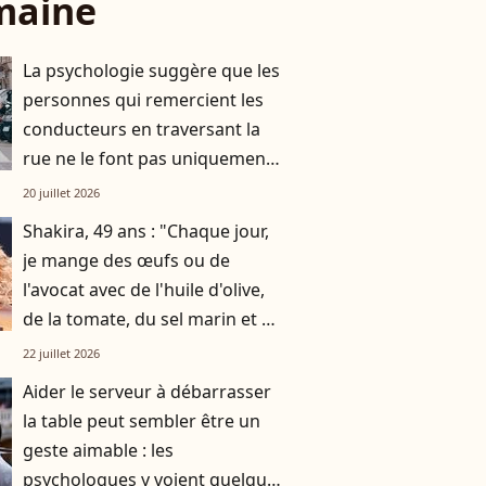
maine
La psychologie suggère que les
personnes qui remercient les
conducteurs en traversant la
rue ne le font pas uniquement
par gratitude
20 juillet 2026
Shakira, 49 ans : "Chaque jour,
je mange des œufs ou de
l'avocat avec de l'huile d'olive,
de la tomate, du sel marin et un
smoothie"
22 juillet 2026
Aider le serveur à débarrasser
la table peut sembler être un
geste aimable : les
psychologues y voient quelque