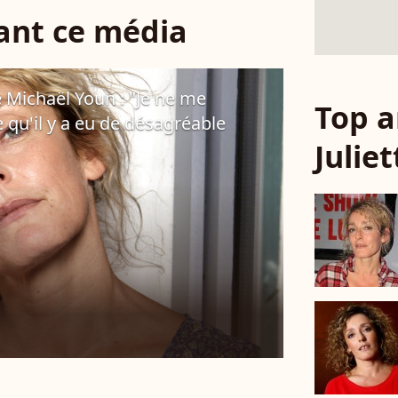
sant ce média
e Michaël Youn : "Je ne me
Top a
qu'il y a eu de désagréable
Julie