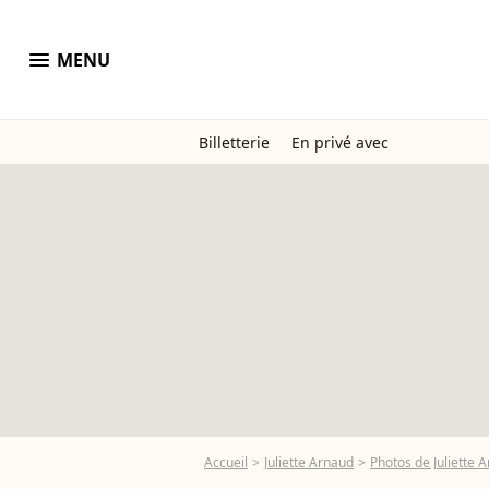
menu
MENU
Billetterie
En privé avec
Accueil
Juliette Arnaud
Photos de Juliette 