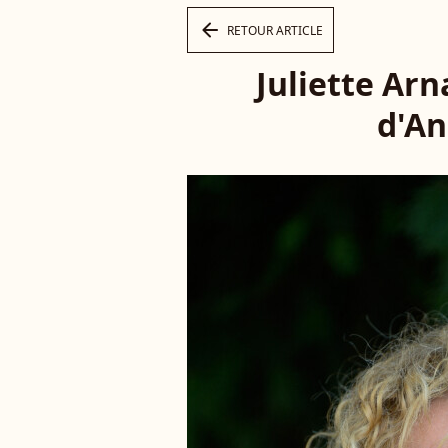
arrow_left
RETOUR ARTICLE
Juliette Ar
d'An