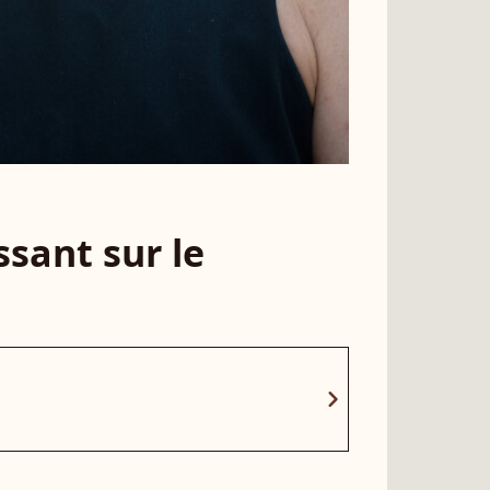
sant sur le
chevron_right