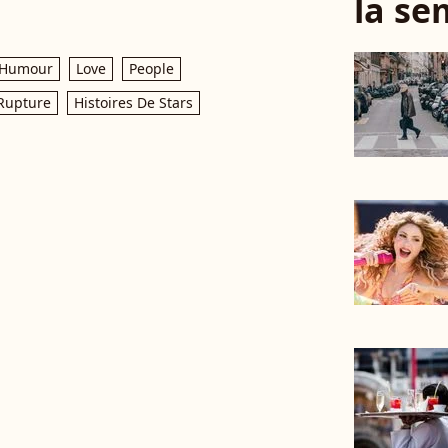
la se
Humour
Love
People
Rupture
Histoires De Stars