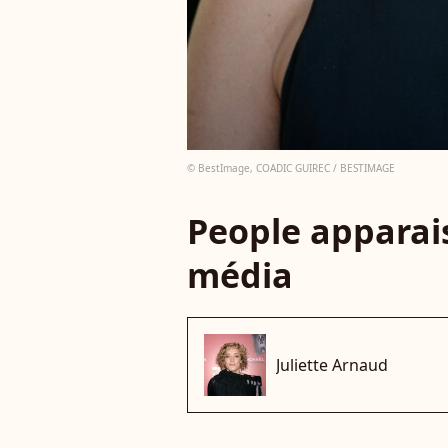
© BestImage, COADIC GUIREC / BESTIMAGE
People apparais
média
Juliette Arnaud