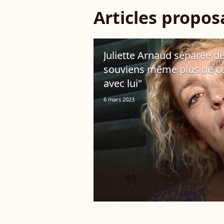
Articles propo
Juliette Arnaud séparée d
souviens même plus de ce 
avec lui"
6 mars 2023