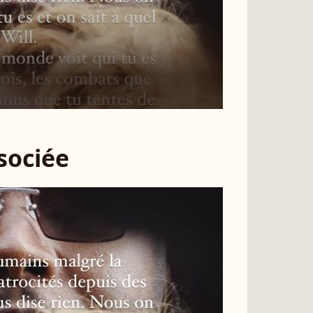
ssociée