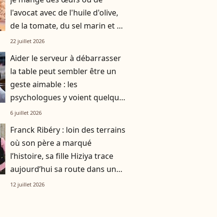
l'avocat avec de l'huile d'olive,
de la tomate, du sel marin et un
smoothie"
22 juillet 2026
Aider le serveur à débarrasser
la table peut sembler être un
geste aimable : les
psychologues y voient quelque
chose de bien plus profond.
6 juillet 2026
Franck Ribéry : loin des terrains
où son père a marqué
l’histoire, sa fille Hiziya trace
aujourd’hui sa route dans un
tout autre univers
12 juillet 2026