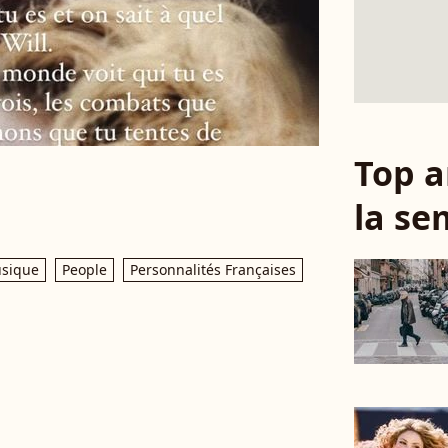
Top a
la se
sique
People
Personnalités Françaises