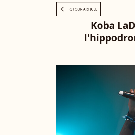
arrow_left
RETOUR ARTICLE
Koba LaD 
l'hippodro