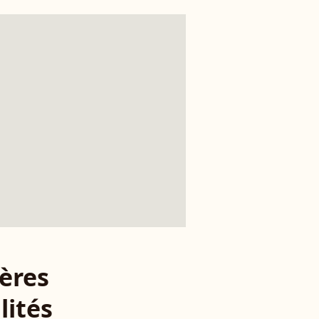
ères
lités