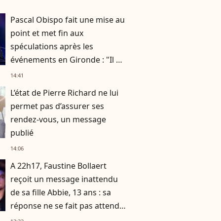
Pascal Obispo fait une mise au
point et met fin aux
spéculations après les
événements en Gironde : "Il me
semble important de
14:41
répondre"
L’état de Pierre Richard ne lui
permet pas d’assurer ses
rendez-vous, un message
publié
14:06
A 22h17, Faustine Bollaert
reçoit un message inattendu
de sa fille Abbie, 13 ans : sa
réponse ne se fait pas attendre
!