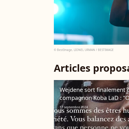
© BestImage, LIONEL URMAN / BESTIMAGE
Articles propo
Wejdene sort finalement d
compagnon Koba LaD : "On 
17 septembre 2024