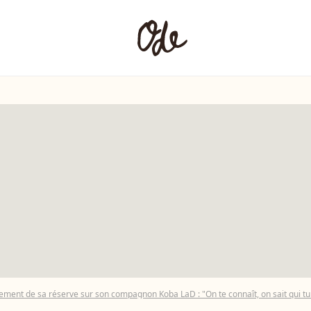
ement de sa réserve sur son compagnon Koba LaD : "On te connaît, on sait qui tu