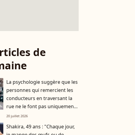
rticles de
maine
La psychologie suggère que les
personnes qui remercient les
conducteurs en traversant la
rue ne le font pas uniquement
par gratitude
20 juillet 2026
Shakira, 49 ans : "Chaque jour,
je mange des œufs ou de