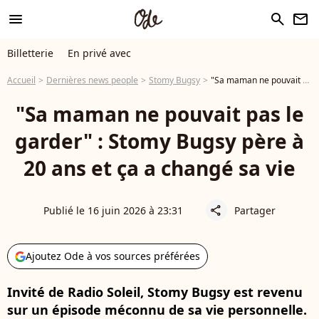
menu
search
newsletter
Billetterie
En privé avec
Accueil
Dernières news people
Stomy Bugsy
"Sa maman ne pouvait pas le garder" : Stomy Bugsy père à 20 ans et ça a changé sa vie
"Sa maman ne pouvait pas le
garder" : Stomy Bugsy père à
20 ans et ça a changé sa vie
Publié le 16 juin 2026 à 23:31
Partager
share
Ajoutez Ode à vos sources préférées
Invité de Radio Soleil, Stomy Bugsy est revenu
sur un épisode méconnu de sa vie personnelle.