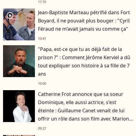
11:10
Jean-Baptiste Marteau pétrifié dans Fort
player2
Boyard, il ne pouvait plus bouger : "Cyril
Féraud ne m’avait jamais vu comme ça"
10:41
"Papa, est-ce que tu as déjà fait de la
prison ?" : Comment Jérôme Kerviel a dû
tout expliquer son histoire à sa fille de 7
ans
10:00
Catherine Frot annonce que sa soeur
Dominique, elle aussi actrice, s'est
éteinte : Guillaume Canet venait de lui
offrir un rôle dans son film avec Marion
Cotillard
09:27