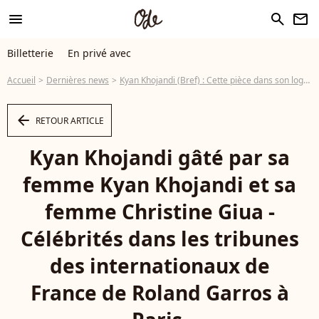
menu
search
newsletter
Billetterie
En privé avec
Accueil
Dernières news
Kyan Khojandi (Bref) : Cette pièce dans son logement que sa femme lui a cédé, un lieu où il peut…
arrow_left
RETOUR ARTICLE
Kyan Khojandi gâté par sa
femme Kyan Khojandi et sa
femme Christine Giua -
Célébrités dans les tribunes
des internationaux de
France de Roland Garros à