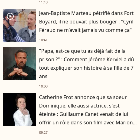
11:10
Jean-Baptiste Marteau pétrifié dans Fort
player2
Boyard, il ne pouvait plus bouger : "Cyril
Féraud ne m’avait jamais vu comme ça"
10:41
"Papa, est-ce que tu as déjà fait de la
prison ?" : Comment Jérôme Kerviel a dû
tout expliquer son histoire à sa fille de 7
ans
10:00
Catherine Frot annonce que sa soeur
Dominique, elle aussi actrice, s'est
éteinte : Guillaume Canet venait de lui
offrir un rôle dans son film avec Marion
Cotillard
09:27