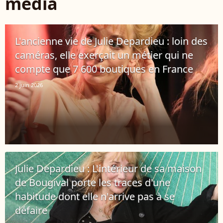
média
L'ancienne vie de Julie Depardieu : loin des
caméras, elle exerçait un métier qui ne
compte que 7 600 boutiques en France
2 juin 2026
Julie Depardieu : L'intérieur de sa maison
de Bougival porte les traces d'une
habitude dont elle n'arrive pas à se
défaire