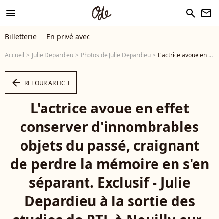
menu
search
newsletter
Billetterie
En privé avec
Accueil
Julie Depardieu
Photos de Julie Depardieu
L'actrice avoue en effet conserver d'innombrables objets du passé, craignant de perdre la mémoire en s'en séparant. Exclusif - Julie Depardieu à la sortie des studios de RTL à Neuilly-sur-Seine, France, le 20 octobre 2025. Bestimage - Photo
arrow_left
RETOUR ARTICLE
L'actrice avoue en effet
conserver d'innombrables
objets du passé, craignant
de perdre la mémoire en s'en
séparant. Exclusif - Julie
Depardieu à la sortie des