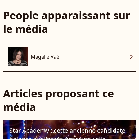
People apparaissant sur
le média
chevron_right
Magalie Vaé
Articles proposant ce
média
Star Academy : cette ancienne candidate