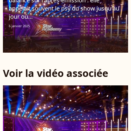
balance sur l'après-émission : elle
appelait souvent le psy du show jusqu'au
jour où…
6 janvier 2025
Voir la vidéo associée