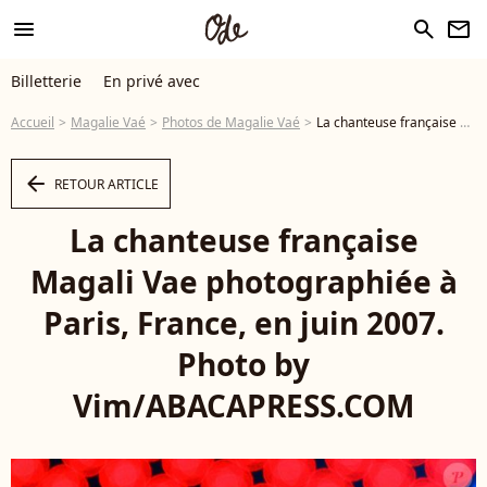
menu
search
newsletter
Billetterie
En privé avec
Accueil
Magalie Vaé
Photos de Magalie Vaé
La chanteuse française Magali Vae photographiée à Paris, France, en juin 2007. Photo by Vim/ABACAPRESS.COM - Photo
arrow_left
RETOUR ARTICLE
La chanteuse française
Magali Vae photographiée à
Paris, France, en juin 2007.
Photo by
Vim/ABACAPRESS.COM