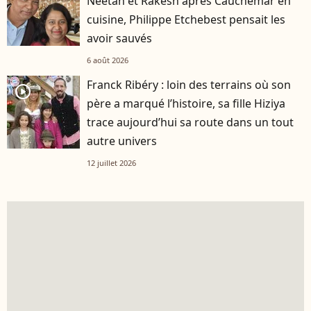
Neetah et Rakesh après Cauchemar en
cuisine, Philippe Etchebest pensait les
avoir sauvés
6 août 2026
Franck Ribéry : loin des terrains où son
player2
père a marqué l’histoire, sa fille Hiziya
trace aujourd’hui sa route dans un tout
autre univers
12 juillet 2026