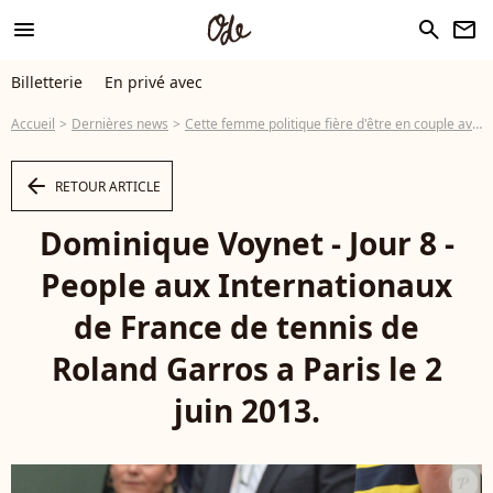
menu
search
newsletter
Billetterie
En privé avec
Accueil
Dernières news
Cette femme politique fière d'être en couple avec un homme de 12 ans de moins qu'elle, une collègue voulait le lui piquer !
arrow_left
RETOUR ARTICLE
Dominique Voynet - Jour 8 -
People aux Internationaux
de France de tennis de
Roland Garros a Paris le 2
juin 2013.