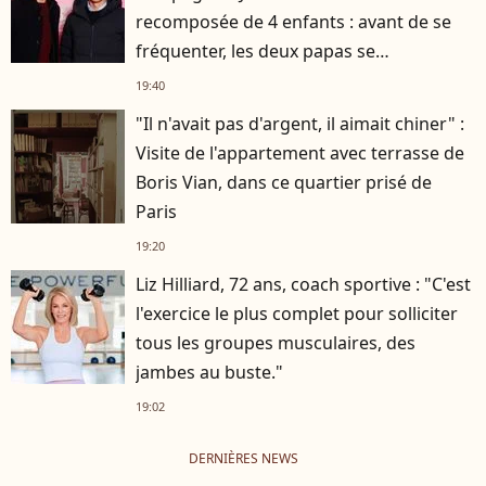
recomposée de 4 enfants : avant de se
fréquenter, les deux papas se
connaissaient depuis des années
19:40
"Il n'avait pas d'argent, il aimait chiner" :
Visite de l'appartement avec terrasse de
Boris Vian, dans ce quartier prisé de
Paris
19:20
Liz Hilliard, 72 ans, coach sportive : "C'est
l'exercice le plus complet pour solliciter
tous les groupes musculaires, des
jambes au buste."
19:02
DERNIÈRES NEWS