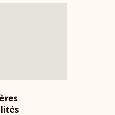
ères
lités