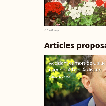
© BestImage
Articles propo
Accident et mort de Coluc
camion, Albert Ardisson
3 décembre 2020