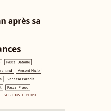
an après sa
ances
e
Pascal Bataille
archand
Vincent Niclo
a
Vanessa Paradis
t
Pascal Praud
VOIR TOUS LES PEOPLE