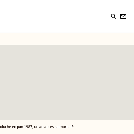
search
newsletter
uche en juin 1987, un an après sa mort. - Photo