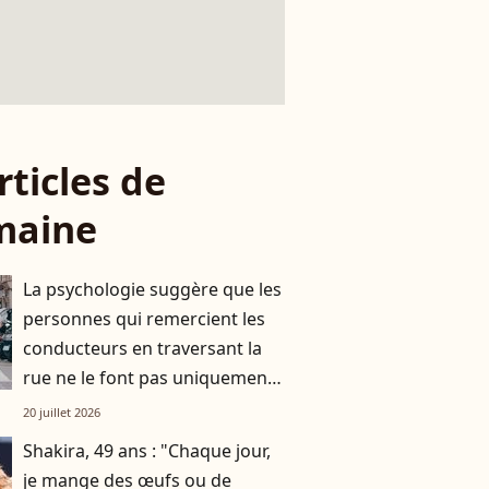
rticles de
maine
La psychologie suggère que les
personnes qui remercient les
conducteurs en traversant la
rue ne le font pas uniquement
par gratitude
20 juillet 2026
Shakira, 49 ans : "Chaque jour,
je mange des œufs ou de