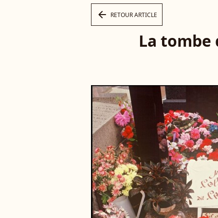
arrow_left
RETOUR ARTICLE
La tombe d