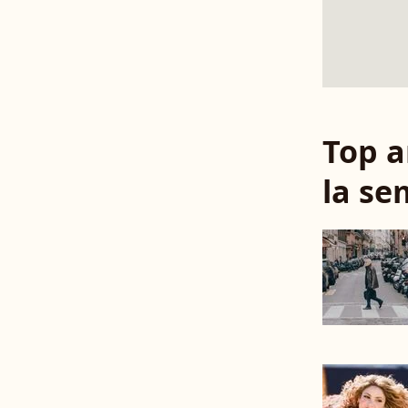
Top a
la se